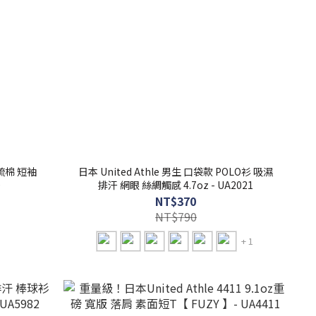
 精梳棉 短袖
日本 United Athle 男生 口袋款 POLO衫 吸濕
0
排汗 網眼 絲綢觸感 4.7oz - UA2021
NT$370
NT$790
+ 1