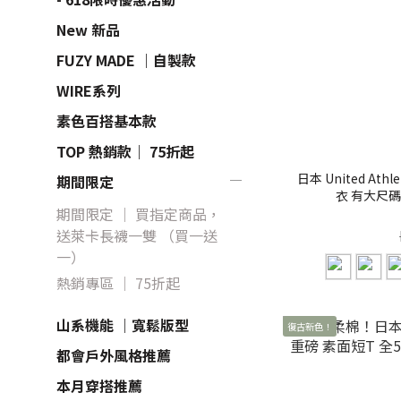
New 新品
FUZY MADE ｜自製款
WIRE系列
素色百搭基本款
TOP 熱銷款｜ 75折起
日本 United Ath
期間限定
衣 有大尺碼【
期間限定 ｜ 買指定商品，
送萊卡長襪一雙 （買一送
一）
熱銷專區 ｜ 75折起
山系機能 ｜寬鬆版型
復古新色！
都會戶外風格推薦
本月穿搭推薦