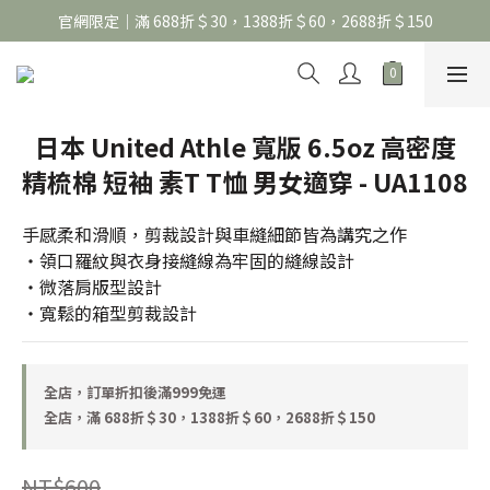
官網限定｜滿 688折＄30，1388折＄60，2688折＄150
官網限定｜滿 688折＄30，1388折＄60，2688折＄150
United Athle系列｜註冊會員299免運
官網限定｜滿 688折＄30，1388折＄60，2688折＄150
日本 United Athle 寬版 6.5oz 高密度
精梳棉 短袖 素T T恤 男女適穿 - UA1108
手感柔和滑順，剪裁設計與車縫細節皆為講究之作
・領口羅紋與衣身接縫線為牢固的縫線設計
・微落肩版型設計
・寬鬆的箱型剪裁設計
全店，訂單折扣後滿999免運
全店，滿 688折＄30，1388折＄60，2688折＄150
NT$600