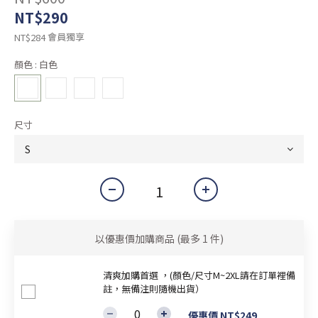
NT$290
會員獨享
NT$284
顏色
: 白色
尺寸
以優惠價加購商品
(最多 1 件)
清爽加購首選 ，(顏色/尺寸M~2XL請在訂單裡備
註，無備注則隨機出貨）
優惠價 NT$249