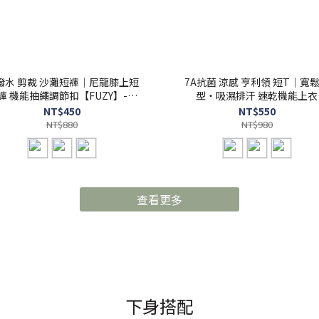
潑水 剪裁 沙灘短褲｜尼龍膝上短
7A抗菌 涼感 亨利領 短T｜寬
褲 機能抽繩調節扣【FUZY】-
型・吸濕排汗 速乾機能上衣
P202552
【FUZY】- S201717
NT$450
NT$550
NT$880
NT$980
查看更多
下身搭配