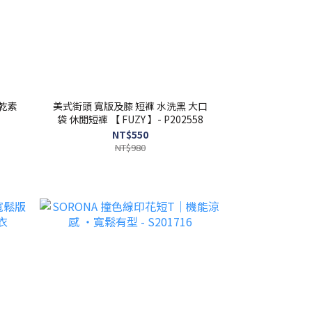
快乾素
美式街頭 寬版及膝 短褲 水洗黑 大口
袋 休閒短褲 【 FUZY 】- P202558
NT$550
NT$980