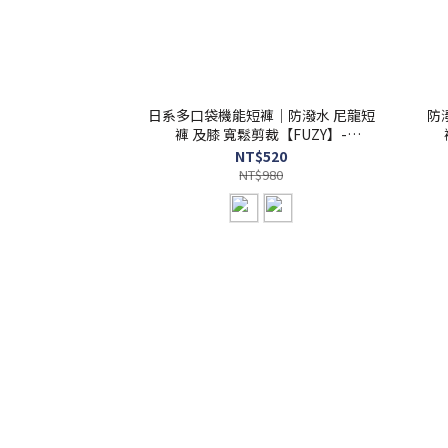
日系多口袋機能短褲｜防潑水 尼龍短
防
褲 及膝 寬鬆剪裁【FUZY】-
P202553
NT$520
NT$980