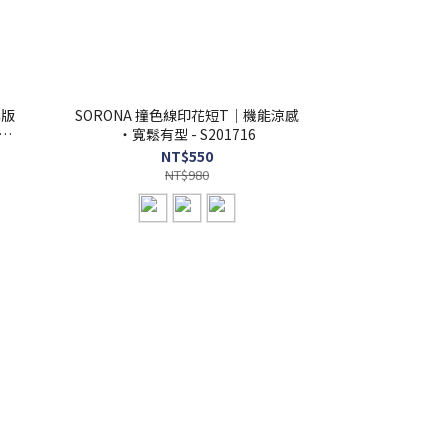
鬆版
SORONA 撞色線印花短T｜機能涼感
・寬鬆有型 - S201716
NT$550
NT$980