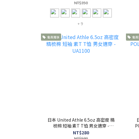
NT$350
+ 9
會員獨享
會員
日本 United Athle 6.5oz 高密度 精
梳棉 短袖 素T T恤 男女適穿 -
P
UA1100
NT$280
NT$580