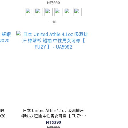
NT$330
+ 48
網眼
日本 United Athle 4.1oz 吸濕排汗
- UA2020
棒球衫 短袖 中性男女可穿【 FUZY 】
- UA5982
NT$390
NT$650