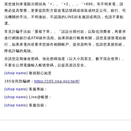
當您接到來電顯示開頭為「+」、「+2」、」「+886」等不明來電，請
務必提高警覺，更要提防對方竄改電話號碼或假裝成特定公司、銀行、司
法機關的手法。不明連結、不認識的LINE好友邀請或簡訊，也請不要點
選。
常見詐騙手法如「重複下單」、「誤設分期付款」以取信消費者，再要求
進行網路銀行或ATM操作流程。如果與銀行帳務有關，請您直接致電給銀
行，如果來電內容要求您操作相關帳戶、提供資料等，也請您直接拒絕，
降低詐騙的風險。
亦請您定期修改密碼、強化密碼強度（以大小寫英文、數字混合使用）、
不要在公用電腦輸入帳號密碼，以提高資訊安全。
{shop name}
敬祝順心如意
165全民防騙網：
https://165.npa.gov.tw/#/
{shop name}
客服專線：
{shop name}
Line@帳號：
{shop name}
客服信箱：