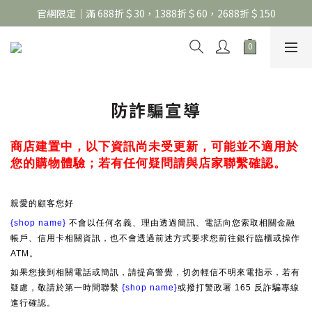
官網限定｜滿 688折＄30，1388折＄60，2688折＄150
官網限定｜滿 688折＄30，1388折＄60，2688折＄150
United Athle系列｜註冊會員299免運
官網限定｜滿 688折＄30，1388折＄60，2688折＄150
防詐騙宣導
商店建置中，以下資訊尚未受更新，可能並不適用於
您的購物體驗；若有任何疑問請與店家聯繫確認。
親愛的顧客您好
{shop name}
不會以任何名義、理由透過簡訊、電話向您索取相關金融
帳戶、信用卡相關資訊，也不會透過前述方式要求您前往銀行臨櫃或操作
ATM。
如果您接到相關電話或簡訊，請提高警覺，切勿輕信不明來電指示，若有
疑慮，敬請於第一時間聯繫
{shop name}
或撥打警政署 165 反詐騙專線
進行確認。