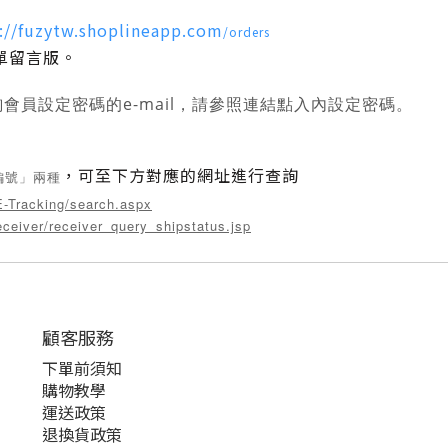
://fuzytw.shoplineapp.com
/orders
單留言版
。
員設定密碼的e-mail
，請參照連結點入內設定密碼
。
，可至下方對應的網址進行查詢
編號
」兩種
E-Tracking/search.aspx
eceiver/receiver_query_shipstatus.jsp
顧客服務
下單前須知
購物教學
運送政策
退換貨政策