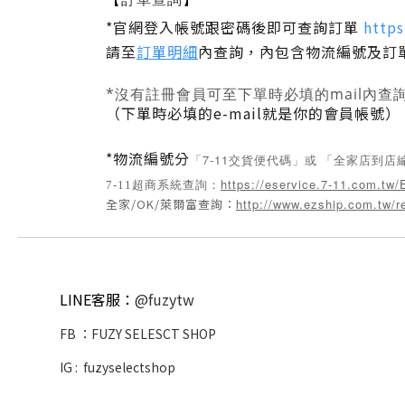
*
官網登入帳號跟密碼後即可查詢訂單
https
請至
訂單明細
內查詢
，內包含物流編號及訂
*
沒有註冊會員可至下單時必填的mail內查詢會
（下單時必填的e-mail就是你的會員帳號）
*
物流編號分
7-11交貨便代碼
店到店
「
」或 「
全家
https://eservice.7-11.com.tw/
7-11超商系統查詢：
全家/OK/萊爾富查詢：
http://www.ezship.com.tw/r
LINE客服：
@fuzytw
FB ：
FUZY SELESCT SHOP
IG :
fuzyselectshop