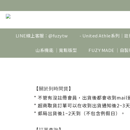
LINE線上客服：@fuzytw
- United Athle系列
山系機能 ｜寬鬆版型
FUZY MADE ｜自
關於到時間貨
【
】
*
不管有沒註冊會員
，
出貨後都會收到mail
*
超商取貨訂單可以在收到出貨通知後2~3
*
郵局出貨後1~2天到（不包含例假日）。
訂單查詢
【
】