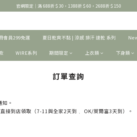
官網限定｜滿 688折＄30，1388折＄60，2688折＄150
官網限定｜滿 688折＄30，1388折＄60，2688折＄150
United Athle系列｜註冊會員299免運
官網限定｜滿 688折＄30，1388折＄60，2688折＄150
｜註冊會員299免運
夏日乾爽不黏 | 涼感 排汗 速乾 系列
Ne
製款
WIRE系列
期間限定
上衣類
下身類
訂單查詢
通知
。
天直接到店領取
（7-11與全家2天到
OK/萊爾富3天到）。
、