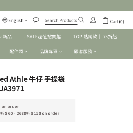
English
BUY NOW
Cart(0)
w 新品
- SALE超值挖寶趣
TOP 熱銷款｜ 75折起
配件類
品牌專區
顧客服務
ed Athle 牛仔 手提袋
 UA3971
n order
折＄60，2688折＄150 on order