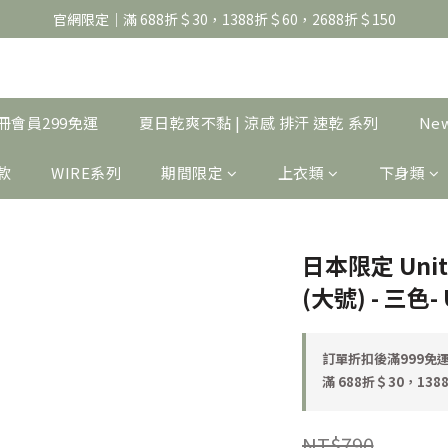
官網限定｜滿 688折＄30，1388折＄60，2688折＄150
官網限定｜滿 688折＄30，1388折＄60，2688折＄150
United Athle系列｜註冊會員299免運
官網限定｜滿 688折＄30，1388折＄60，2688折＄150
｜註冊會員299免運
夏日乾爽不黏 | 涼感 排汗 速乾 系列
Ne
製款
WIRE系列
期間限定
上衣類
下身類
日本限定 Unit
(大號) - 三色-
訂單折扣後滿999免運 o
滿 688折＄30，1388
NT$790