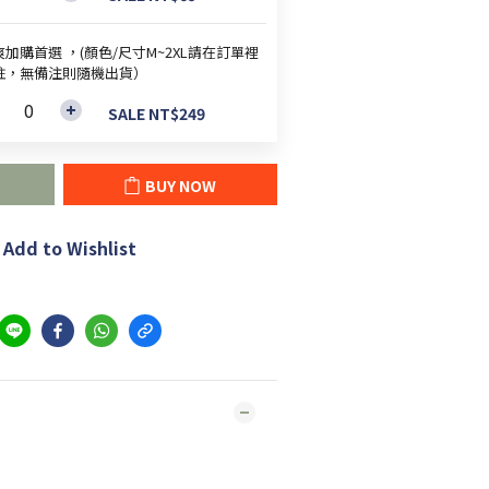
加購首選 ，(顏色/尺寸M~2XL請在訂單裡
註，無備注則隨機出貨）
SALE NT$249
BUY NOW
Add to Wishlist