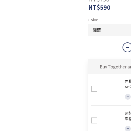
NT$590
Color
Buy Together a
內
M
超
單