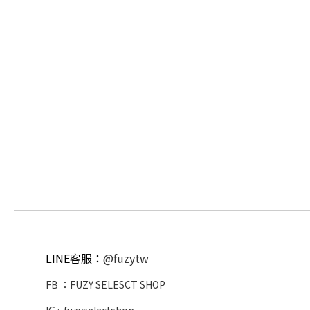
LINE客服：
@fuzytw
FB ：
FUZY SELESCT SHOP