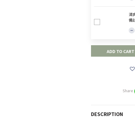
清爽
備
ADD TO CART
Share
DESCRIPTION