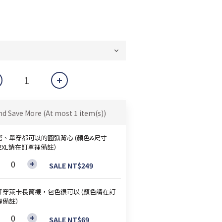
nd Save More
(At most 1 item(s))
搭、單穿都可以的圓弧背心 (顏色&尺寸
~2XL請在訂單裡備註）
SALE NT$249
好穿萊卡長筒襪，包色很可以 (顏色請在訂
裡備註）
SALE NT$69