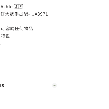
Athle 🇯🇵
仔大號手提袋- UA3971
，可容納任何物品
人特色
L
LS