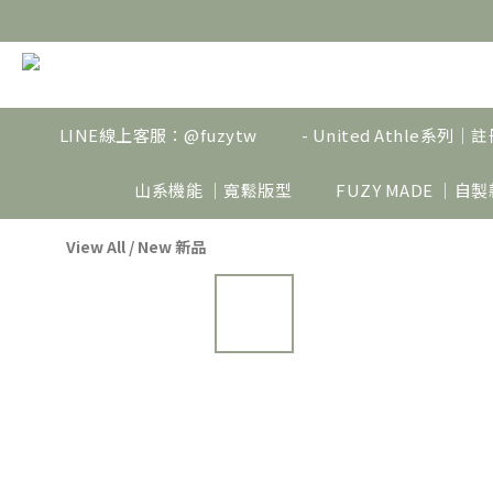
LINE線上客服：@fuzytw
- United Athle系列
山系機能 ｜寬鬆版型
FUZY MADE ｜自
View All
/
New 新品