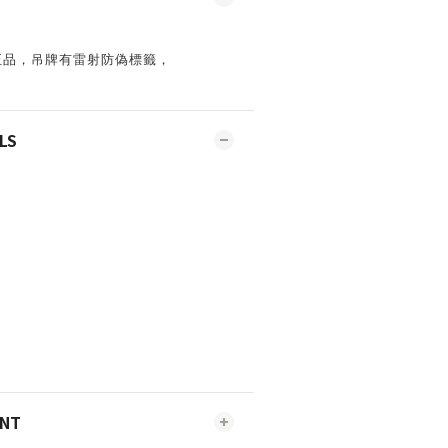
正品，吊牌有雷射防偽標籤，
LS
ENT