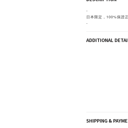
-
日本限定，100%保證
-
ADDITIONAL DETAI
SHIPPING & PAYM