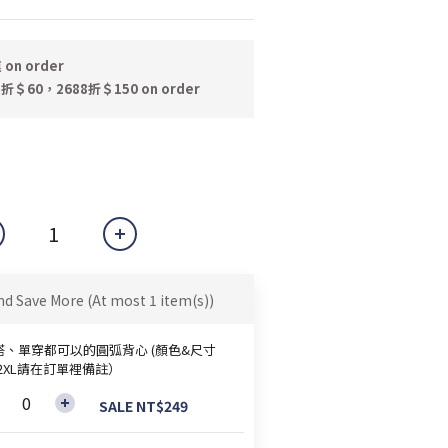
n order
折＄60，2688折＄150 on order
nd Save More
(At most 1 item(s))
搭、單穿都可以的圓弧背心 (顏色&尺寸
~2XL請在訂單裡備註）
SALE NT$249