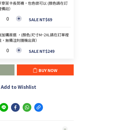
好穿萊卡長筒襪，包色很可以 (顏色請在訂
裡備註）
SALE NT$69
加購首選 ，(顏色/尺寸M~2XL請在訂單裡
註，無備注則隨機出貨）
SALE NT$249
BUY NOW
Add to Wishlist