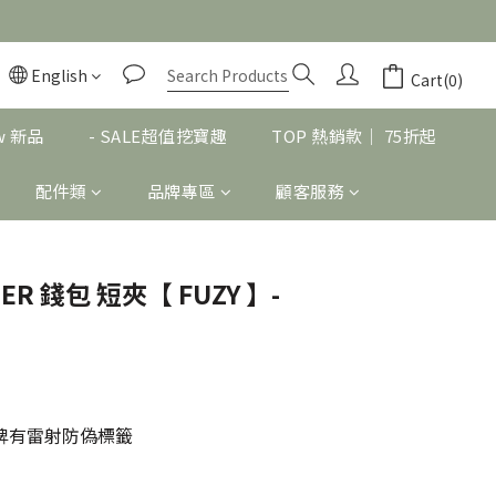
English
BUY NOW
Cart(0)
w 新品
- SALE超值挖寶趣
TOP 熱銷款｜ 75折起
配件類
品牌專區
顧客服務
ER 錢包 短夾【 FUZY 】-
吊牌有雷射防偽標籤