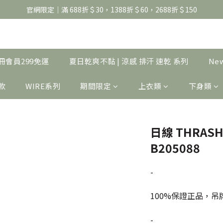
官網限定｜滿 688折＄30，1388折＄60，2688折＄150
官網限定｜滿 688折＄30，1388折＄60，2688折＄150
United Athle系列｜註冊會員299免運
官網限定｜滿 688折＄30，1388折＄60，2688折＄150
｜註冊會員299免運
夏日乾爽不黏 | 涼感 排汗 速乾 系列
Ne
製款
WIRE系列
期間限定
上衣類
下身類
日線 THRASH
B205088
-
100%保證正品，
-