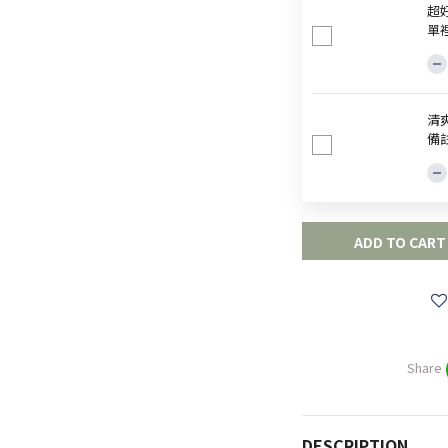
超
單
清爽
備
ADD TO CART
Share
DESCRIPTION