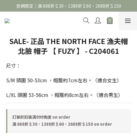
官網限定｜滿 688折＄30，1388折＄60，2688折＄150
官網限定｜滿 688折＄30，1388折＄60，2688折＄150
United Athle系列｜註冊會員299免運
官網限定｜滿 688折＄30，1388折＄60，2688折＄150
SALE- 正品 THE NORTH FACE 漁夫帽
北臉 帽子 【 FUZY 】 - C204061
尺寸： 
S/M 頭圍 50-53cm ，帽簷約7cm左右。（適合女生）
L/XL 頭圍 53-56cm ，帽簷約8cm左右。（適合男生）
訂單折扣後滿999免運 on order
滿 688折＄30，1388折＄60，2688折＄150 on order