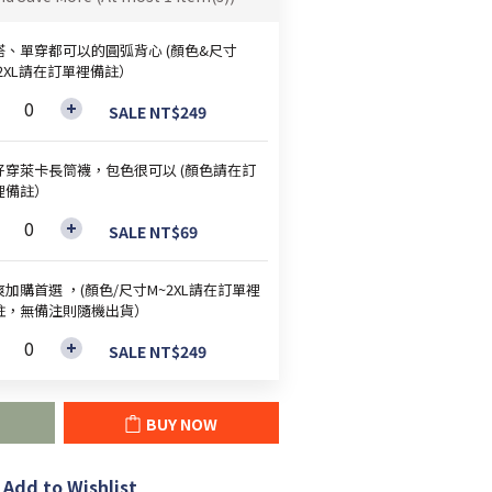
搭、單穿都可以的圓弧背心 (顏色&尺寸
~2XL請在訂單裡備註）
SALE NT$249
好穿萊卡長筒襪，包色很可以 (顏色請在訂
裡備註）
SALE NT$69
加購首選 ，(顏色/尺寸M~2XL請在訂單裡
註，無備注則隨機出貨）
SALE NT$249
BUY NOW
Add to Wishlist