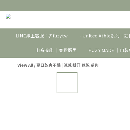
LINE線上客服：@fuzytw
- United Athle系列
山系機能 ｜寬鬆版型
FUZY MADE ｜自
View All
/
夏日乾爽不黏 | 涼感 排汗 速乾 系列