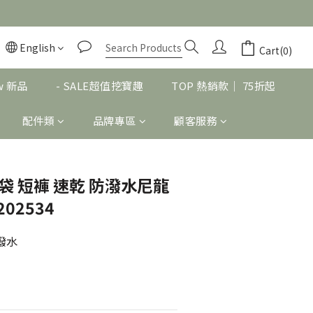
English
BUY NOW
Cart(0)
w 新品
- SALE超值挖寶趣
TOP 熱銷款｜ 75折起
配件類
品牌專區
顧客服務
 口袋 短褲 速乾 防潑水尼龍
202534
防潑水