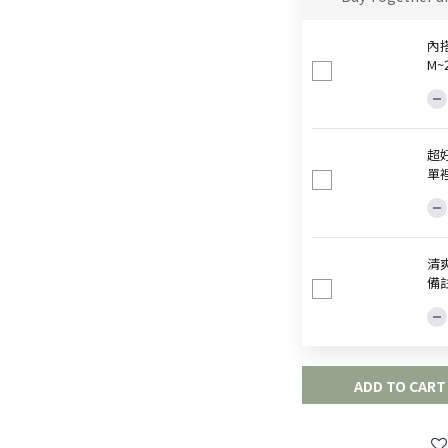
內
M
超
單
清爽
備
ADD TO CART