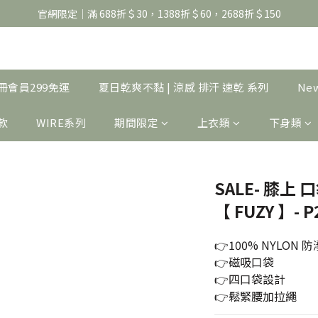
官網限定｜滿 688折＄30，1388折＄60，2688折＄150
官網限定｜滿 688折＄30，1388折＄60，2688折＄150
United Athle系列｜註冊會員299免運
官網限定｜滿 688折＄30，1388折＄60，2688折＄150
｜註冊會員299免運
夏日乾爽不黏 | 涼感 排汗 速乾 系列
Ne
製款
WIRE系列
期間限定
上衣類
下身類
SALE- 膝上
【 FUZY 】- P
👉100% NYLON 
👉磁吸口袋
👉四口袋設計
👉鬆緊腰加拉繩