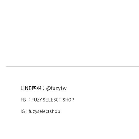
LINE客服：
@fuzytw
FB ：
FUZY SELESCT SHOP
IG :
fuzyselectshop