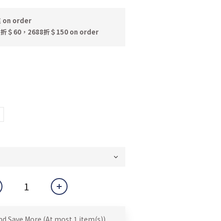
n order
折＄60，2688折＄150 on order
nd Save More
(At most 1 item(s))