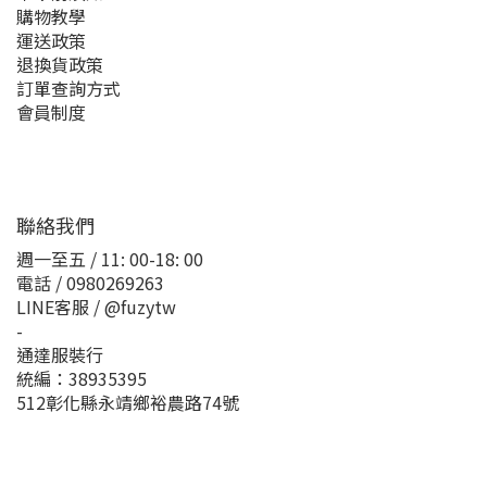
購物教學
運送政策
退換貨政策
訂單查詢方式
會員制度
聯絡我們
週一至五 / 11: 00-18: 00
電話 / 0980269263
LINE客服 / @fuzytw
-
通達服裝行
統編：38935395
512彰化縣永靖鄉裕農路74號