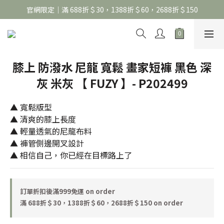
官網限定｜滿 688折＄30，1388折＄60，2688折＄150
官網限定｜滿 688折＄30，1388折＄60，2688折＄150
United Athle系列｜註冊會員299免運
官網限定｜滿 688折＄30，1388折＄60，2688折＄150
膝上 防潑水 尼龍 寬鬆 畫家短褲 黑色 深
灰 米灰 【 FUZY 】- P202499
▲ 寬鬆版型
▲ 清爽的膝上長度
▲ 輕量透氣的尼龍布料
▲ 褲管側邊開叉設計
▲ 相信自己，你已經在目標路上了
訂單折扣後滿999免運 on order
滿 688折＄30，1388折＄60，2688折＄150 on order