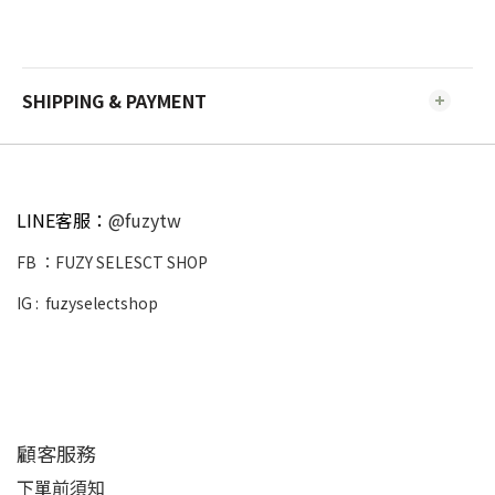
SHIPPING & PAYMENT
LINE客服：
@fuzytw
FB ：
FUZY SELESCT SHOP
IG :
fuzyselectshop
顧客服務
下單前須知