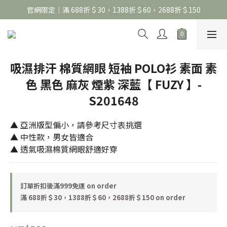
官網限定｜滿 688折＄30，1388折＄60，2688折＄150
官網限定｜滿 688折＄30，1388折＄60，2688折＄150
United Athle系列｜註冊會員299免運
官網限定｜滿 688折＄30，1388折＄60，2688折＄150
吸濕排汗 棉質網眼 短袖 POLO衫 素面 素
色 黑色 麻灰 煙紫 深藍【 FUZY 】-
S201648
▲ 亞洲版型偏小，請參考尺寸表挑選
▲ 中性款，男女皆適合
▲ 透氣吸濕棉質網眼舒適好穿
訂單折扣後滿999免運 on order
滿 688折＄30，1388折＄60，2688折＄150 on order