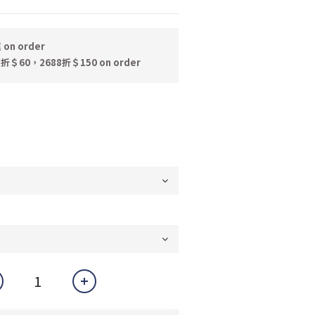
n order
折＄60，2688折＄150 on order