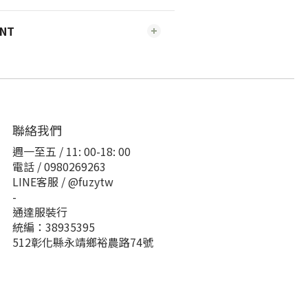
ENT
聯絡我們
週一至五 / 11: 00-18: 00
電話 / 0980269263
LINE客服 / @fuzytw
-
通達服裝行
統編：38935395
512彰化縣永靖鄉裕農路74號