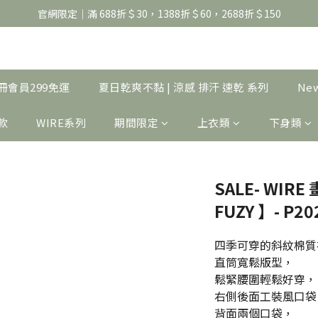
官網限定｜滿 688折＄30，1388折＄60，2688折＄150
官網限定｜滿 688折＄30，1388折＄60，2688折＄150
United Athle系列｜註冊會員299免運
官網限定｜滿 688折＄30，1388折＄60，2688折＄150
｜註冊會員299免運
夏日乾爽不黏 | 涼感 排汗 速乾 系列
Ne
製款
WIRE系列
期間限定
上衣類
下身類
SALE- WI
FUZY 】- P20
四季可穿的斜紋棉質
直筒寬鬆版型，
鬆緊腰圍輕鬆好穿，
右側後面工裝風口袋
背面兩個口袋，