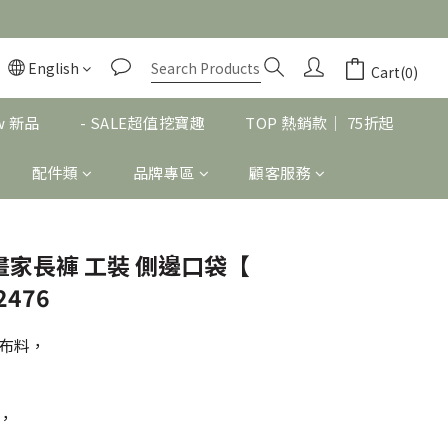
English
BUY NOW
Cart(0)
w 新品
- SALE超值挖寶趣
TOP 熱銷款｜ 75折起
配件類
品牌專區
顧客服務
RE 畫家長褲 工裝 側邊口袋【
2476
布料，
，