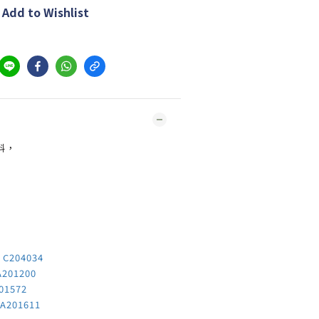
Add to Wishlist
料，
-
C204034
201200
01572
A201611