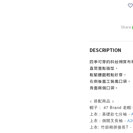
Share
DESCRIPTION
四季可穿的斜紋棉質布
直筒寬鬆版型，
鬆緊腰圍輕鬆好穿，
右側後面工裝風口袋，
背面兩個口袋。
< 搭配商品 >
帽子： 47 Brand 老帽
上衣：基礎款七分袖 -
A
上衣：側開叉長袖 -
A2
上衣: 竹節棉拼接長T -