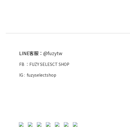
LINE客服：
@fuzytw
FB ：
FUZY SELESCT SHOP
IG :
fuzyselectshop