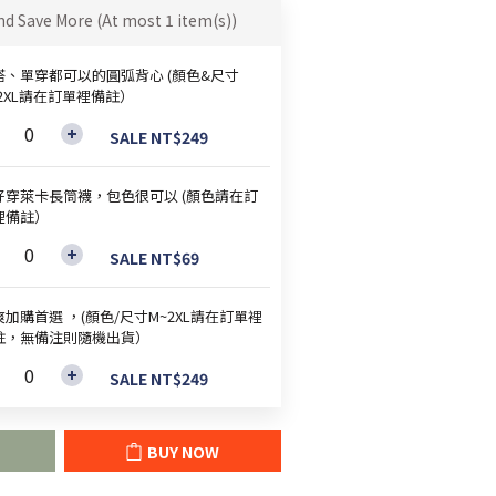
nd Save More
(At most 1 item(s))
搭、單穿都可以的圓弧背心 (顏色&尺寸
~2XL請在訂單裡備註）
SALE NT$249
好穿萊卡長筒襪，包色很可以 (顏色請在訂
裡備註）
SALE NT$69
加購首選 ，(顏色/尺寸M~2XL請在訂單裡
註，無備注則隨機出貨）
SALE NT$249
BUY NOW