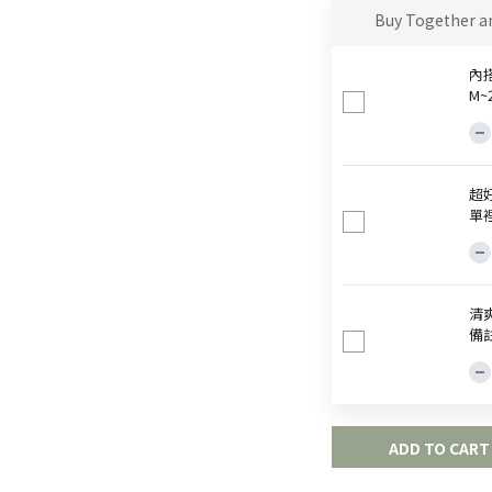
Buy Together a
內
M
超
單
清爽
備
ADD TO CART