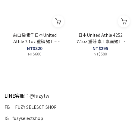
前口袋 素T 日本United
日本United Athle 4252
Athle 7.1oz 重磅 短T -
7.1oz 重磅 素T 素面短T -
UA4253
UA4252
NT$320
NT$295
NT$600
NT$580
LINE客服：
@fuzytw
FB ：
FUZY SELESCT SHOP
IG :
fuzyselectshop