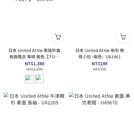
日本 United Athle 軍裝外套
日本 United Athle 帆布 側
長版風衣 軍綠 黑色【 FUZY
背小包 -兩色 - UA1461
】- UA7447
NT$1,380
NT$149
NT$2,290
NT$290