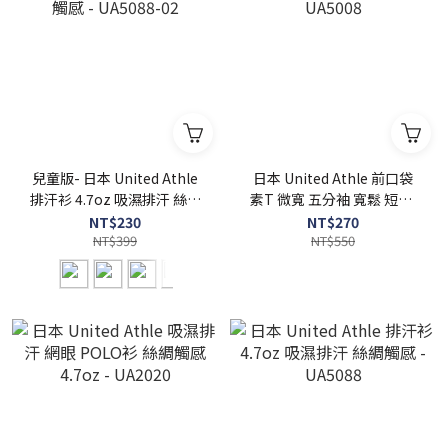
兒童版- 日本 United Athle
日本 United Athle 前口袋
排汗衫 4.7oz 吸濕排汗 絲綢
素T 微寬 五分袖 寬鬆 短T -
觸感 - UA5088-02
UA5008
NT$230
NT$270
NT$399
NT$550