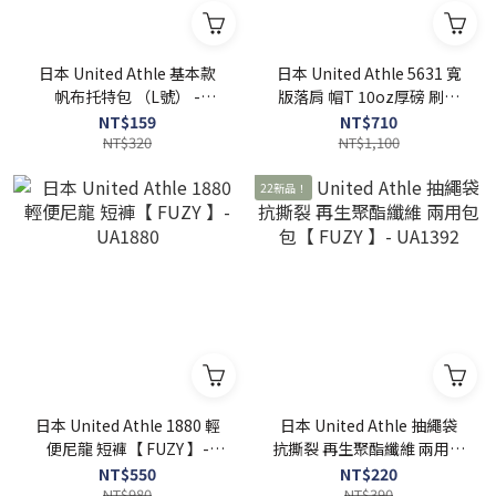
日本 United Athle 基本款
日本 United Athle 5631 寬
帆布托特包 （L號） -
版落肩 帽T 10oz厚磅 刷毛
UA1460
連帽【 FUZY 】 - UA5631
NT$159
NT$710
NT$320
NT$1,100
22新品！
日本 United Athle 1880 輕
日本 United Athle 抽繩袋
便尼龍 短褲【 FUZY 】-
抗撕裂 再生聚酯纖維 兩用包
UA1880
包【 FUZY 】- UA1392
NT$550
NT$220
NT$980
NT$390