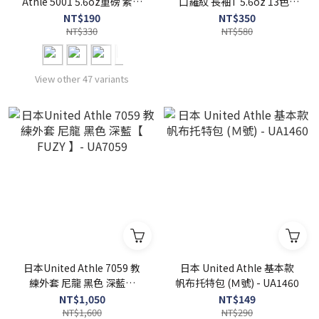
Athle 5001 5.6oz重磅 素面
口羅紋 長袖T 5.6oz 13色 -
短T 全55色 【 FUZY 】 -
UA5011
NT$190
NT$350
UA5001
NT$330
NT$580
View other 47 variants
日本United Athle 7059 教
日本 United Athle 基本款
練外套 尼龍 黑色 深藍【
帆布托特包 (Ｍ號) - UA1460
FUZY 】- UA7059
NT$1,050
NT$149
NT$1,600
NT$290