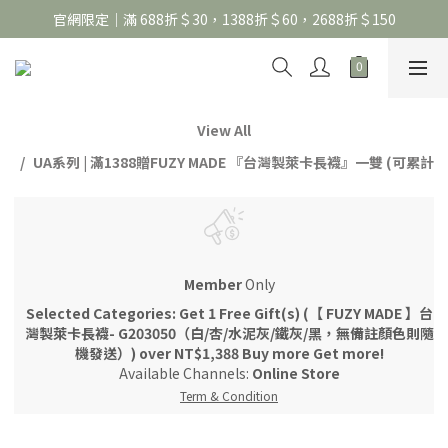
官網限定｜滿 688折＄30，1388折＄60，2688折＄150
官網限定｜滿 688折＄30，1388折＄60，2688折＄150
United Athle系列｜註冊會員299免運
官網限定｜滿 688折＄30，1388折＄60，2688折＄150
View All
UA系列 | 滿1388贈FUZY MADE 『台灣製萊卡長襪』一雙 (可累計
Member
Only
Selected Categories: Get 1 Free Gift(s) (【 FUZY MADE 】台
灣製萊卡長襪- G203050（白/杏/水泥灰/鐵灰/黑，無備註顏色則隨
機發送）) over NT$1,388 Buy more Get more!
Available Channels:
Online Store
Term & Condition