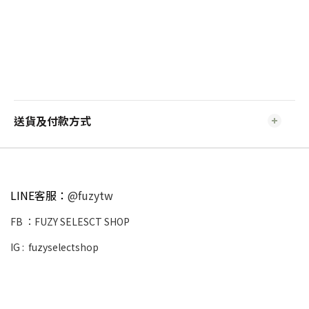
送貨及付款方式
LINE客服：
@fuzytw
FB ：
FUZY SELESCT SHOP
IG :
fuzyselectshop