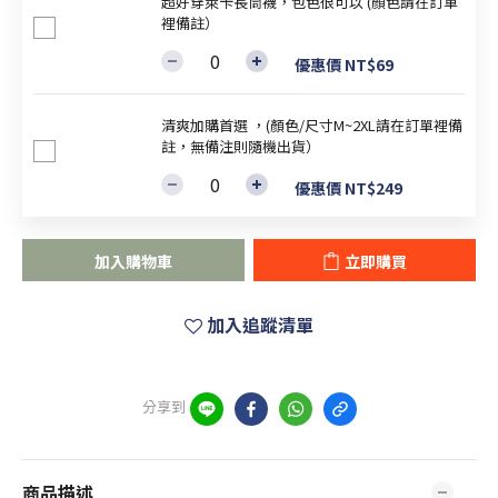
超好穿萊卡長筒襪，包色很可以 (顏色請在訂單
裡備註）
優惠價 NT$69
清爽加購首選 ，(顏色/尺寸M~2XL請在訂單裡備
註，無備注則隨機出貨）
優惠價 NT$249
加入購物車
立即購買
加入追蹤清單
分享到
商品描述