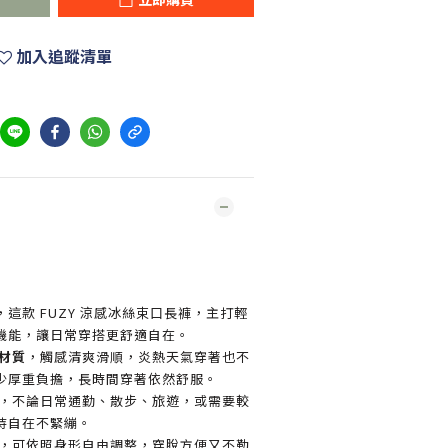
加入追蹤清單
這款 FUZY 涼感冰絲束口長褲，主打輕
機能，讓日常穿搭更舒適自在。
材質
，觸感清爽滑順，炎熱天氣穿著也不
少厚重負擔，長時間穿著依然舒服。
，不論日常通勤、散步、旅遊，或需要較
持自在不緊繃。
，可依照身形自由調整，穿脫方便又不勒