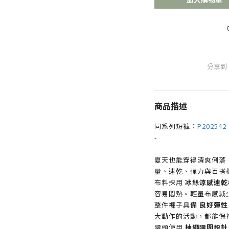
分享到
商品描述
同系列短褲：
P202542
-
夏天也能穿得清爽俐落，
量、速乾、彈力與百搭
布料採用
冰絲涼感速乾
容易悶熱。輕量布感減
整件褲子具備
良好彈性
大動作的活動，都能保
腰頭使用
抽繩腰圍設計