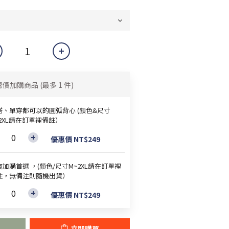
惠價加購商品
(最多 1 件)
搭、單穿都可以的圓弧背心 (顏色&尺寸
~2XL請在訂單裡備註）
優惠價 NT$249
加購首選 ，(顏色/尺寸M~2XL請在訂單裡
註，無備注則隨機出貨）
優惠價 NT$249
立即購買