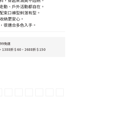
料，穿起來清爽不悶熱。
走動、戶外活動都自在。
配束口褲型俐落有型。
收納更安心。
，很適合多色入手。
99免運
，1388折＄60，2688折＄150