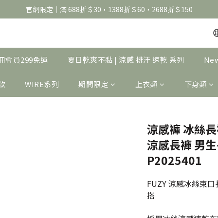
官網限定｜滿 688折＄30，1388折＄60，2688折＄150
官網限定｜滿 688折＄30，1388折＄60，2688折＄150
United Athle系列｜註冊會員299免運
官網限定｜滿 688折＄30，1388折＄60，2688折＄150
｜註冊會員299免運
夏日乾爽不黏 | 涼感 排汗 速乾 系列
Ne
製款
WIRE系列
期間限定
上衣類
下身類
涼感褲 冰絲長
涼感長褲 男生長
P2025401
FUZY 涼感冰絲
搭