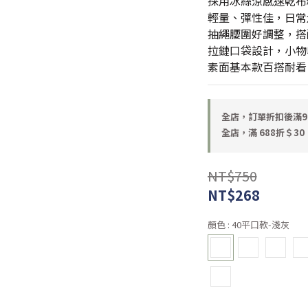
採用冰絲涼感速乾布
輕量、彈性佳，日常
抽繩腰圍好調整，搭
拉鏈口袋設計，小物
素面基本款百搭耐看
全店，訂單折扣後滿9
全店，滿 688折＄30
NT$750
NT$268
顏色
: 40平口款-淺灰