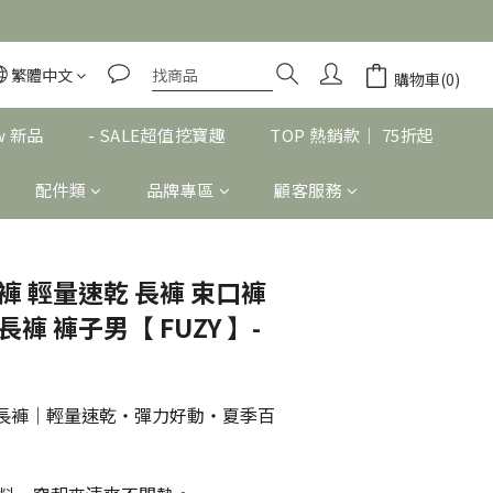
繁體中文
立即購買
購物車(0)
w 新品
- SALE超值挖寶趣
TOP 熱銷款｜ 75折起
配件類
品牌專區
顧客服務
褲 輕量速乾 長褲 束口褲
褲 褲子男【 FUZY 】-
束口長褲｜輕量速乾・彈力好動・夏季百