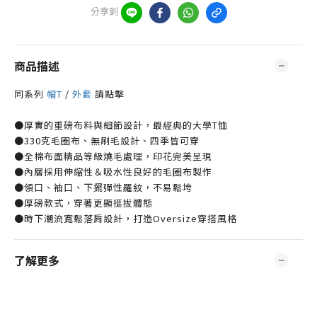
分享到
商品描述
同系列
帽T
/
外套
請點擊
●厚實的重磅布料與細節設計，最經典的大學T恤
●330克毛圈布、無刷毛設計、四季皆可穿
●全棉布面精品等級燒毛處理，印花完美呈現
●內層採用伸縮性＆吸水性良好的毛圈布製作
●領口、袖口、下擺彈性羅紋，不易鬆垮
●厚磅款式，穿著更顯挺拔體態
●時下潮流寬鬆落肩設計，打造Oversize穿搭風格
了解更多