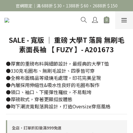
官網限定｜滿 688折＄30，1388折＄60，2688折＄150
官網限定｜滿 688折＄30，1388折＄60，2688折＄150
United Athle系列｜註冊會員299免運
官網限定｜滿 688折＄30，1388折＄60，2688折＄150
SALE - 寬版 ｜ 重磅 大學T 落肩 無刷毛
素面長袖 【 FUZY 】- A201673
●厚實的重磅布料與細節設計，最經典的大學T恤
●330克毛圈布、無刷毛設計、四季皆可穿
●全棉布面精品等級燒毛處理，印花完美呈現
●內層採用伸縮性&吸水性良好的毛圈布製作
●領口、袖口、下擺彈性羅紋，不易鬆垮
●厚磅款式，穿著更顯挺拔體態
●時下潮流寬鬆落肩設計，打造Oversize穿搭風格
全店，訂單折扣後滿999免運