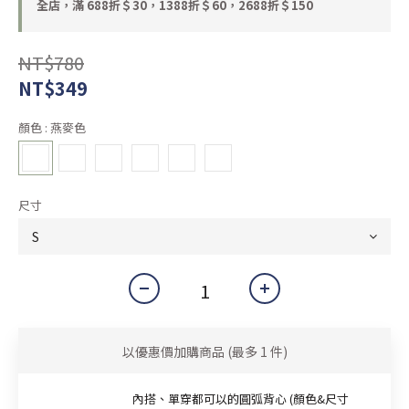
全店，滿 688折＄30，1388折＄60，2688折＄150
NT$780
NT$349
顏色
: 燕麥色
尺寸
以優惠價加購商品
(最多 1 件)
內搭、單穿都可以的圓弧背心 (顏色&尺寸