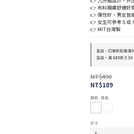
👉 九分袖設計，外
👉 布料親膚舒適好
👉 彈性好，男女皆
👉 女生可參考Ｓ或 
👉 MIT台灣製
全店，訂單折扣後滿9
全店，滿 688折＄30
NT$490
NT$189
顏色
: 黑色
尺寸