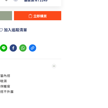
優惠價 NT$249
立即購買
加入追蹤清單
出當內搭
質吸濕
高保暖度
內搭不外露
合