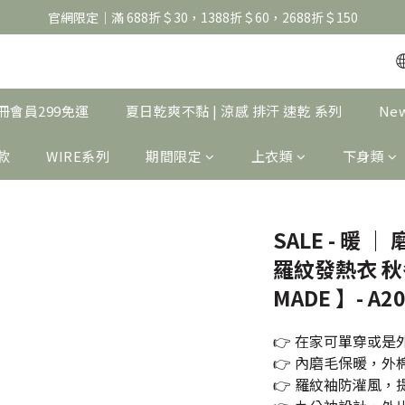
官網限定｜滿 688折＄30，1388折＄60，2688折＄150
官網限定｜滿 688折＄30，1388折＄60，2688折＄150
United Athle系列｜註冊會員299免運
官網限定｜滿 688折＄30，1388折＄60，2688折＄150
｜註冊會員299免運
夏日乾爽不黏 | 涼感 排汗 速乾 系列
Ne
製款
WIRE系列
期間限定
上衣類
下身類
SALE - 暖 
羅紋發熱衣 秋
MADE 】- A2
👉 在家可單穿或是
👉 內磨毛保暖，外
👉 羅紋袖防灌風，