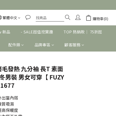
繁體中文
立即購買
購物車(0)
w 新品
- SALE超值挖寶趣
TOP 熱銷款｜ 75折起
配件類
品牌專區
顧客服務
｜ 磨毛發熱 九分袖 長T 素面
冬男裝 男女可穿【 FUZY
01677
外出當內搭
棉質吸濕
提高保暖度