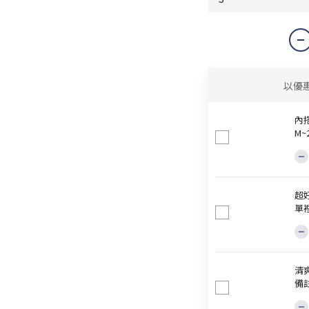
以優
內
M
超
單
清爽
備