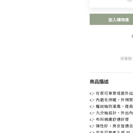
加入購物車
分享到
商品描述
👉 在家可單穿或是外
👉 內磨毛保暖，外棉
👉 羅紋袖防灌風，提
👉 九分袖設計，外出
👉 布料親膚舒適好穿
👉 彈性好，男女皆適
👉 女生可參考Ｓ或 Ｍ