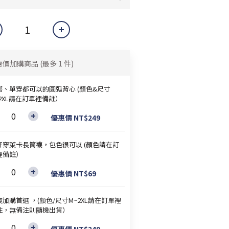
惠價加購商品
(最多 1 件)
搭、單穿都可以的圓弧背心 (顏色&尺寸
~2XL請在訂單裡備註）
優惠價 NT$249
好穿萊卡長筒襪，包色很可以 (顏色請在訂
裡備註）
優惠價 NT$69
加購首選 ，(顏色/尺寸M~2XL請在訂單裡
註，無備注則隨機出貨）