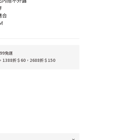
出內搭不外露
穿
適合
Ｍ
99免運
，1388折＄60，2688折＄150