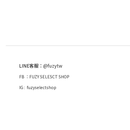
LINE客服：
@fuzytw
FB ：
FUZY SELESCT SHOP
IG :
fuzyselectshop