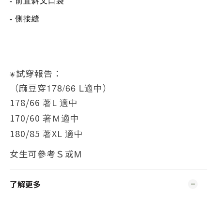
- 前置斜叉口袋
-
側接縫
試穿報告：
🌟
（麻豆穿
178/66 L適中
）
178/66
L
著
適中
170/60
著Ｍ適中
180/85
XL
著
適中
女生可參考Ｓ或
M
了解更多