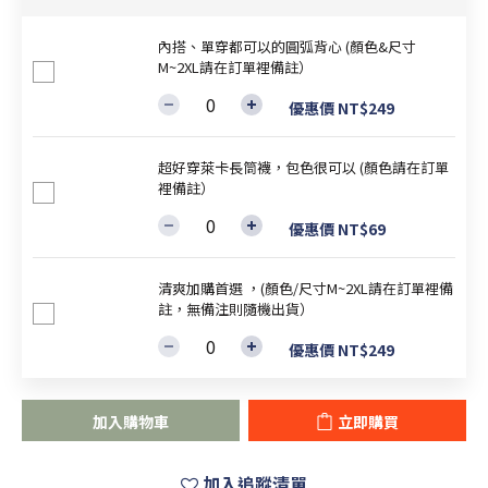
內搭、單穿都可以的圓弧背心 (顏色&尺寸
M~2XL請在訂單裡備註）
優惠價 NT$249
超好穿萊卡長筒襪，包色很可以 (顏色請在訂單
裡備註）
優惠價 NT$69
清爽加購首選 ，(顏色/尺寸M~2XL請在訂單裡備
註，無備注則隨機出貨）
優惠價 NT$249
加入購物車
立即購買
加入追蹤清單