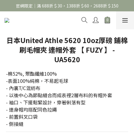
官網限定｜滿 688折＄30，1388折＄60，2688折＄150
官網限定｜滿 688折＄30，1388折＄60，2688折＄150
United Athle系列｜註冊會員299免運
官網限定｜滿 688折＄30，1388折＄60，2688折＄150
日本United Athle 5620 10oz厚磅 鋪棉
刷毛帽夾 連帽外套 【 FUZY 】 -
UA5620
-棉52%, 聚酯纖維100%
-表面100%純棉，不易起毛球  
- 內裏T/C混紡布
- 以後中心為節點縫合而成表裡2層布料的有帽外套
- 袖口、下擺鬆緊設計，穿著俐落有型
- 連身帽均搭配同色拉繩
- 前置斜叉口袋
- 側接縫