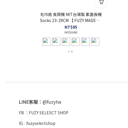
毛巾底 長筒襪 MIT台灣製 素面長襪
Socks 23-29CM 【 FUZY MADE】-
G203050
NT$85
NT$180
+ 4
LINE客服：
@fuzytw
FB ：
FUZY SELESCT SHOP
IG :
fuzyselectshop