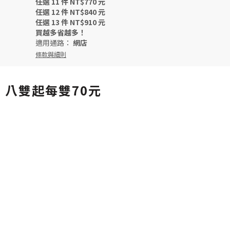
任選 11 件 NT$770 元
任選 12 件 NT$840 元
任選 13 件 NT$910 元
買越多省越多！
適用通路：
網店
條款與細則
，八雙起每雙70元