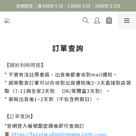
官網限定｜滿 688折＄30，1388折＄60，2688折＄150
官網限定｜滿 688折＄30，1388折＄60，2688折＄150
United Athle系列｜註冊會員299免運
官網限定｜滿 688折＄30，1388折＄60，2688折＄150
訂單查詢
關於到時間貨
【
】
*
不管有沒註冊會員
，
出貨後都會收到mail通知
。
*
超商取貨訂單可以在收到出貨通知後2~3天直接到店領
取
（7-11與全家2天到
OK/萊爾富3天到）。
、
*
郵局出貨後1~2天到（不包含例假日）。
訂單查詢
【
】
*
官網登入帳號跟密碼後即可查詢訂
單
https://fuzytw.shoplineapp.com
/orders