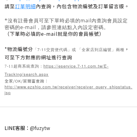
請至
訂單明細
內查詢
，內包含物流編號及訂單留言版
。
*
沒有註冊會員可至下單時必填的mail內查詢會員設定
密碼的e-mail
，請參照連結點入內設定密碼
。
（下單時必填的e-mail就是你的會員帳號）
*
物流編號分
，
7-11交貨便代碼
店到店編號
「
」或 「
全家
」兩種
可至下方對應的網址進行查詢
https://eservice.7-11.com.tw/E-
7-11超商系統查詢：
Tracking/search.aspx
全家/OK/萊爾富查詢：
http://www.ezship.com.tw/receiver/receiver_query_shipstatus.
jsp
LINE客服：
@fuzytw