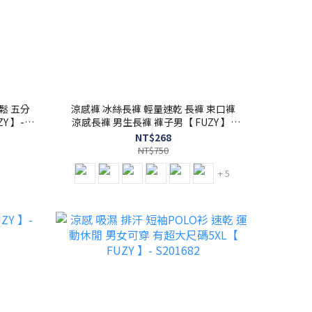
鬆 五分
涼感褲 冰絲長褲 輕量速乾 長褲 束口褲
Y 】-
涼感長褲 男生長褲 褲子男【 FUZY 】-
P2025401
NT$268
NT$750
+ 5