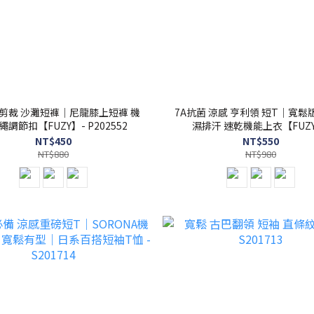
 剪裁 沙灘短褲｜尼龍膝上短褲 機
7A抗菌 涼感 亨利領 短T｜寬
繩調節扣【FUZY】- P202552
濕排汗 速乾機能上衣【FUZY
S201717
NT$450
NT$550
NT$880
NT$980