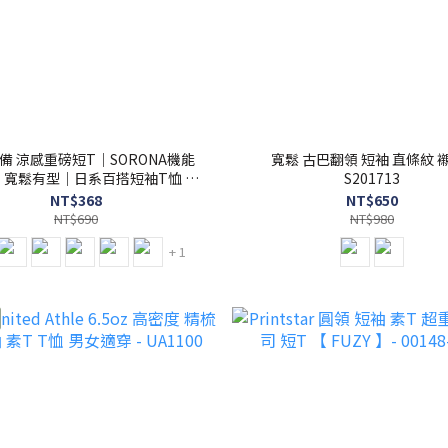
備 涼感重磅短T｜SORONA機能
寬鬆 古巴翻領 短袖 直條紋 襯
寬鬆有型｜日系百搭短袖T恤 -
S201713
S201714
NT$368
NT$650
NT$690
NT$980
+ 1