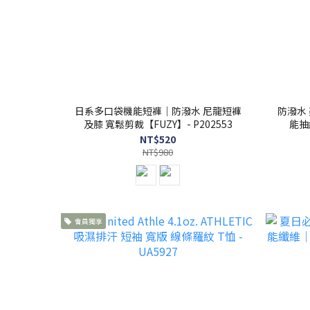
日系多口袋機能短褲｜防潑水 尼龍短褲
防潑水
及膝 寬鬆剪裁【FUZY】- P202553
能抽
NT$520
NT$980
會員獨享