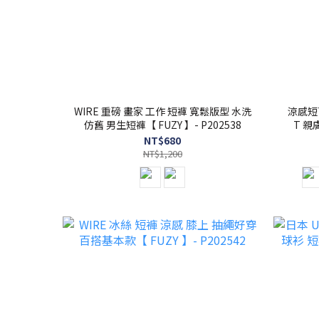
WIRE 重磅 畫家 工作 短褲 寬鬆版型 水洗
涼感短
仿舊 男生短褲【 FUZY 】- P202538
T 親
NT$680
NT$1,200