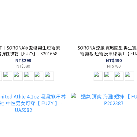
T｜SORONA冰瓷棉 男生短袖 素
SORONA 涼感 寬鬆闊型 男生寬
膚彈性快乾【FUZY】- S201658
袖 剪裁 短袖 反車線 素T【 FUZ
S201688
NT$299
NT$490
NT$580
NT$780