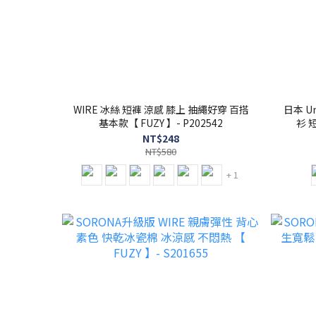
WIRE 冰絲 短褲 涼感 膝上 抽繩好穿 百搭
日本 Un
基本款【 FUZY 】- P202542
衫 
NT$248
NT$580
+ 1