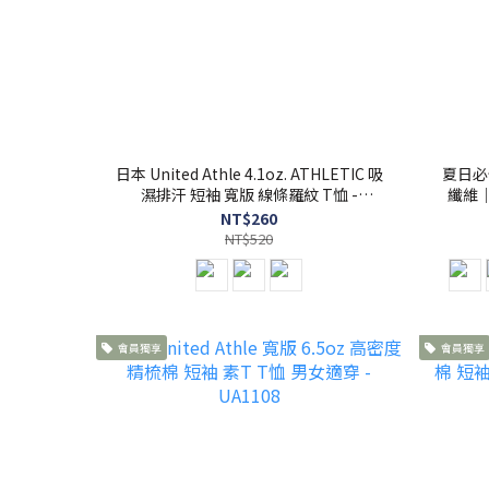
日本 United Athle 4.1oz. ATHLETIC 吸
夏日必
濕排汗 短袖 寬版 線條羅紋 T恤 -
纖維｜
UA5927
NT$260
NT$520
會員獨享
會員獨享