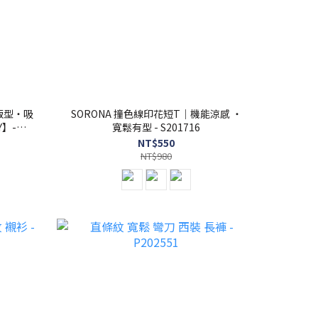
鬆版型・吸
SORONA 撞色線印花短T｜機能涼感 ・
】-
寬鬆有型 - S201716
NT$550
NT$980