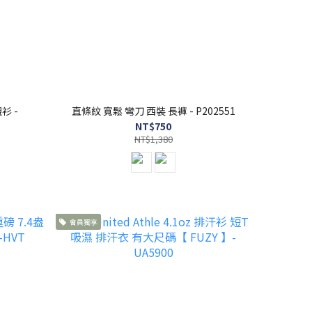
衫 -
直條紋 寬鬆 彎刀 西裝 長褲 - P202551
NT$750
NT$1,380
會員獨享