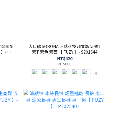
 寬鬆闊型
大尺碼 SORONA 涼感科技 超寬版型 短T
 】-
素T 素色 素面 【 FUZY 】- S201644
NT$420
NT$880
+ 5