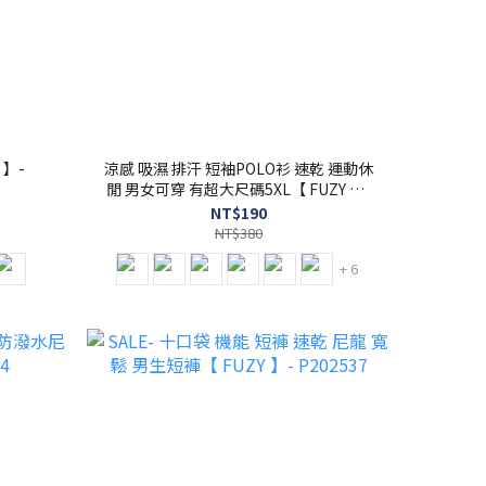
 】-
涼感 吸濕 排汗 短袖POLO衫 速乾 運動休
閒 男女可穿 有超大尺碼5XL【 FUZY 】-
S201682
NT$190
NT$380
+ 6