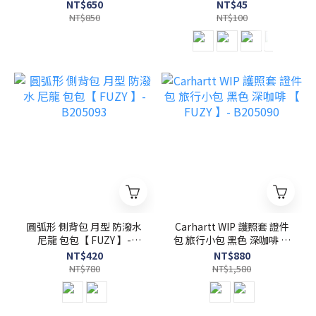
P141
FUZY 】 - G203032
NT$650
NT$45
NT$850
NT$100
圓弧形 側背包 月型 防潑水
Carhartt WIP 護照套 證件
尼龍 包包【 FUZY 】-
包 旅行小包 黑色 深咖啡 【
B205093
FUZY 】- B205090
NT$420
NT$880
NT$780
NT$1,580