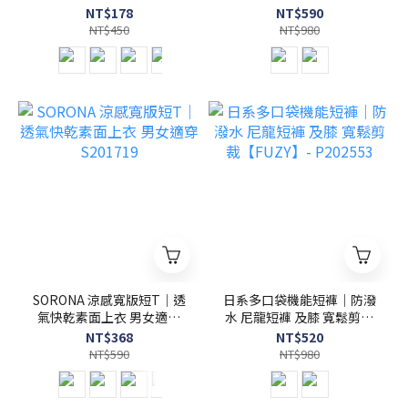
台灣製 - S201720
NT$178
NT$590
NT$450
NT$980
SORONA 涼感寬版短T｜透
日系多口袋機能短褲｜防潑
氣快乾素面上衣 男女適穿
水 尼龍短褲 及膝 寬鬆剪裁
S201719
【FUZY】- P202553
NT$368
NT$520
NT$590
NT$980