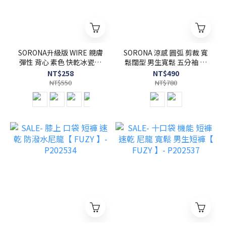
SORONA升級版 WIRE 親膚
SORONA 涼感 圓弧 剪裁 寬
彈性 背心 素色 快乾冰瓷棉
鬆闊型 男生寬鬆 五分袖 短
冰涼感 不悶熱 【 FUZY 】-
袖 素T【 FUZY 】-
NT$258
NT$490
S201655
S201689
NT$550
NT$780