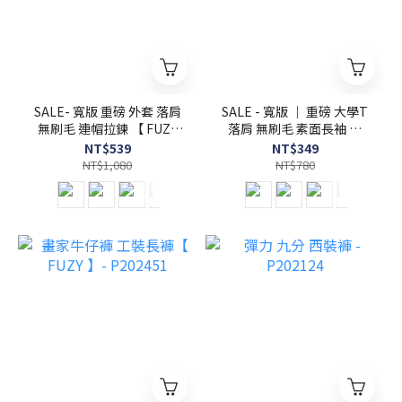
SALE- 寬版 重磅 外套 落肩
SALE - 寬版 ｜ 重磅 大學T
無刷毛 連帽拉鍊 【 FUZY
落肩 無刷毛 素面長袖 【
】- A201665
FUZY 】- A201673
NT$539
NT$349
NT$1,080
NT$780