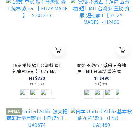
16支 重磅 短T 台灣製 素T
寬鬆 不激凸！落肩 五分袖
純棉 素tee【 FUZY MADE
短T MIT台灣製 重磅 寬版
】 - S201313
短袖素T【 FUZY MADE】-
NT$330
NT$490
H2406
NT$480
NT$980
春夏新品