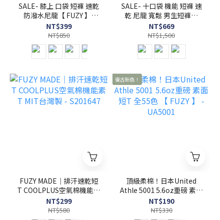
SALE- 膝上 口袋 短褲 速乾
SALE- 十口袋 機能 短褲 速
防潑水尼龍【 FUZY 】-
乾 尼龍 寬鬆 男生短褲【
P202534
FUZY 】- P202537
NT$399
NT$669
NT$850
NT$1,500
復古新色！
FUZY MADE｜排汗速乾短
頂級柔棉！日本United
T COOLPLUS空氣棉機能素
Athle 5001 5.6oz重磅 素面
T MIT台灣製 - S201647
短T 全55色 【 FUZY 】 -
NT$299
NT$190
UA5001
NT$580
NT$330