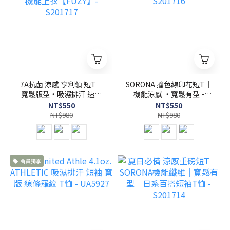
7A抗菌 涼感 亨利領 短T｜
SORONA 撞色線印花短T｜
寬鬆版型・吸濕排汗 速乾
機能涼感 ・寬鬆有型 -
機能上衣【FUZY】-
S201716
NT$550
NT$550
S201717
NT$980
NT$980
會員獨享