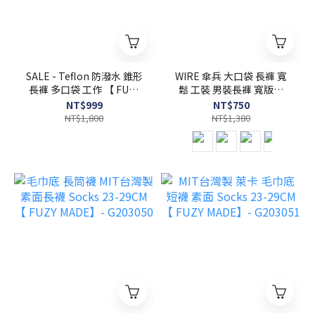
SALE - Teflon 防潑水 錐形
WIRE 傘兵 大口袋 長褲 寬
長褲 多口袋 工作 【 FUZY
鬆 工裝 男裝長褲 寬版【
】- P202483
FUZY 】- P202516
NT$999
NT$750
NT$1,800
NT$1,380