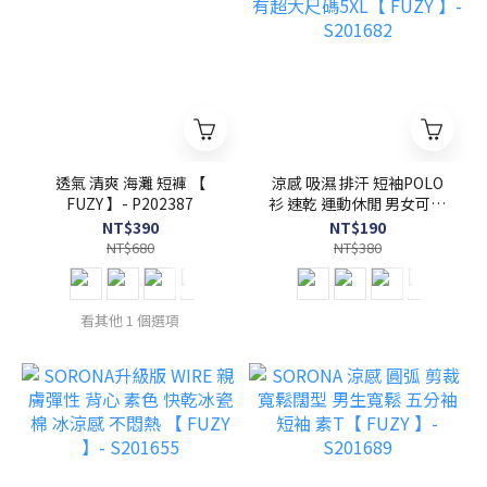
透氣 清爽 海灘 短褲 【
涼感 吸濕 排汗 短袖POLO
FUZY 】- P202387
衫 速乾 運動休閒 男女可穿
有超大尺碼5XL【 FUZY 】-
NT$390
NT$190
S201682
NT$680
NT$380
看其他 1 個選項