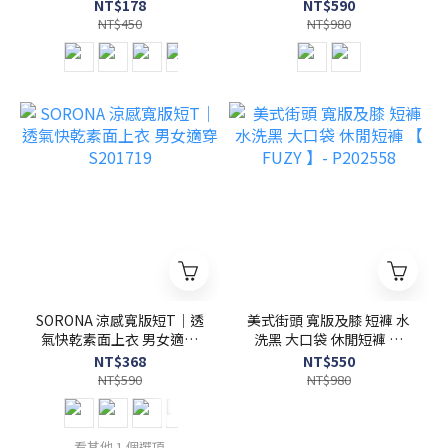
台灣製 - S201720
NT$178
NT$590
NT$450
NT$980
SORONA 涼感寬版短T｜透
美式街頭 寬版及膝 短褲 水
氣快乾素面上衣 男女適穿
洗黑 大口袋 休閒短褲 【
S201719
FUZY 】- P202558
NT$368
NT$550
NT$590
NT$980
看其他 1 個選項