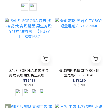
SALE- SORONA 涼感 拼接
機能速乾 老帽 CITY BOY 輕
剪裁 寬鬆闊型 男生寬鬆 五
量尼龍布 - C204040
分袖 短袖 素T【 FUZY 】-
NT$479
NT$280
S201687
NT$980
NT$390
MIT