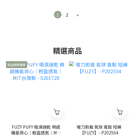
1
2
»
精選商品
新品限時優惠
FUZY PUFY 吸濕速乾 棉感
彎刀剪裁 氣球 寬鬆 短褲
機能背心｜輕盈透氣｜MIT
【FUZY】- P202554