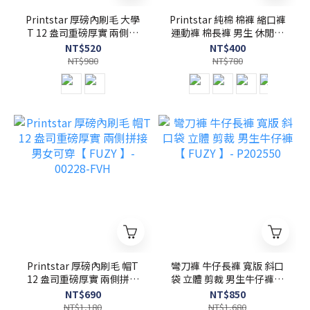
Printstar 厚磅內刷毛 大學
Printstar 純棉 棉褲 縮口褲
T 12 盎司重磅厚實 兩側拼
運動褲 棉長褲 男生 休閒褲
接 男女可穿【 FUZY 】-
長褲【 FUZY 】- 00218-
NT$520
NT$400
00227-FVC
MLP
NT$980
NT$780
Printstar 厚磅內刷毛 帽T
彎刀褲 牛仔長褲 寬版 斜口
12 盎司重磅厚實 兩側拼接
袋 立體 剪裁 男生牛仔褲【
男女可穿【 FUZY 】-
FUZY 】- P202550
NT$690
NT$850
00228-FVH
NT$1,180
NT$1,680