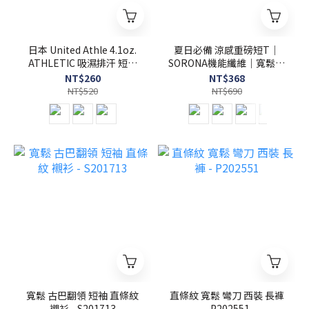
日本 United Athle 4.1oz.
夏日必備 涼感重磅短T｜
ATHLETIC 吸濕排汗 短袖
SORONA機能纖維｜寬鬆有
寬版 線條羅紋 T恤 -
型｜日系百搭短袖T恤 -
NT$260
NT$368
UA5927
S201714
NT$520
NT$690
寬鬆 古巴翻領 短袖 直條紋
直條紋 寬鬆 彎刀 西裝 長褲
襯衫 - S201713
- P202551