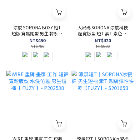
涼感 SORONA BOXY 短T
大尺碼 SORONA 涼感科技
短版 寬鬆闊型 男生 韓系 速
超寬版型 短T 素T 素色 素
乾 吸濕 【 FUZY 】-
面 【 FUZY 】- S201644
NT$450
NT$420
S201691
NT$780
NT$880
WIRE 重磅 畫家 工作 短褲
涼感短T｜SORONA冰瓷棉