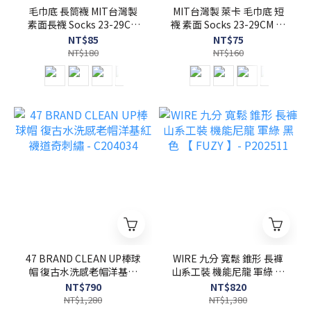
毛巾底 長筒襪 MIT台灣製
MIT台灣製 萊卡 毛巾底 短
素面長襪 Socks 23-29CM
襪 素面 Socks 23-29CM 【
【 FUZY MADE】-
FUZY MADE】- G203051
NT$85
NT$75
G203050
NT$180
NT$160
47 BRAND CLEAN UP棒球
WIRE 九分 寬鬆 錐形 長褲
帽 復古水洗感老帽洋基紅
山系工裝 機能尼龍 軍綠 黑
襪道奇刺繡 - C204034
色 【 FUZY 】- P202511
NT$790
NT$820
NT$1,280
NT$1,380