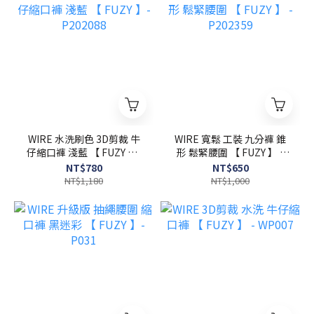
WIRE 水洗刷色 3D剪裁 牛
WIRE 寬鬆 工裝 九分褲 錐
仔縮口褲 淺藍 【 FUZY 】-
形 鬆緊腰圍 【 FUZY 】 -
P202088
P202359
NT$780
NT$650
NT$1,180
NT$1,000