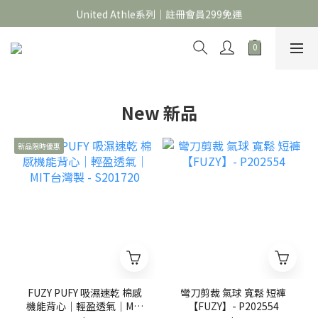
官網限定｜滿 688折＄30，1388折＄60，2688折＄150
United Athle系列｜註冊會員299免運
官網限定｜滿 688折＄30，1388折＄60，2688折＄150
New 新品
新品限時優惠
FUZY PUFY 吸濕速乾 棉感
彎刀剪裁 氣球 寬鬆 短褲
機能背心｜輕盈透氣｜MIT
【FUZY】- P202554