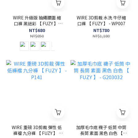
WIRE 升級版 抽繩腰圍 縮
WIRE 3D剪裁 水洗 牛仔縮
口褲 黑迷彩 【 FUZY 】-
口褲 【 FUZY 】 - WP007
P031
NT$680
NT$780
NT$850
NT$1,180
WIRE 重磅 3D剪裁 彈性 低
加厚毛巾底 襪子 低筒 中筒
褲襠 九分褲 【 FUZY 】 -
長筒 素面 黑色 白色 【