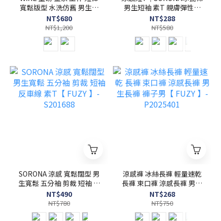
寬鬆版型 水洗仿舊 男生短
男生短袖 素T 親膚彈性快
褲【 FUZY 】- P202538
乾【FUZY】- S201658
NT$680
NT$288
NT$1,200
NT$580
SORONA 涼感 寬鬆闊型 男
涼感褲 冰絲長褲 輕量速乾
生寬鬆 五分袖 剪裁 短袖 反
長褲 束口褲 涼感長褲 男生
車線 素T【 FUZY 】-
長褲 褲子男【 FUZY 】-
NT$490
NT$268
S201688
P2025401
NT$780
NT$750