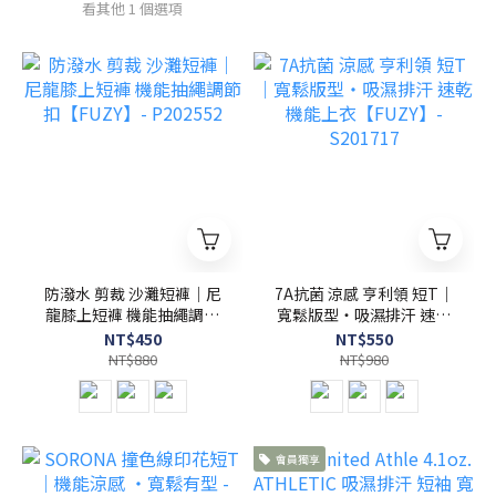
看其他 1 個選項
防潑水 剪裁 沙灘短褲｜尼
7A抗菌 涼感 亨利領 短T｜
龍膝上短褲 機能抽繩調節
寬鬆版型・吸濕排汗 速乾
扣【FUZY】- P202552
機能上衣【FUZY】-
NT$450
NT$550
S201717
NT$880
NT$980
會員獨享