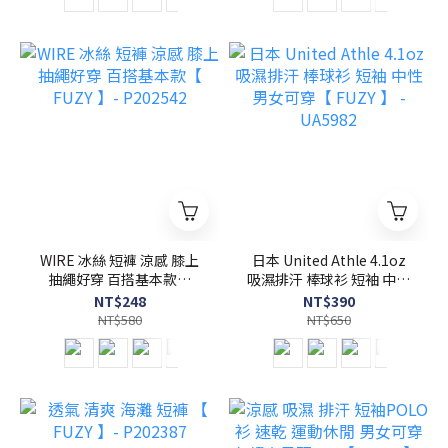
WIRE 冰絲 短褲 涼感 膝上
日本 United Athle 4.1oz
抽繩好穿 百搭基本款【
吸濕排汗 棒球衫 短袖 中性
FUZY 】- P202542
男女可穿【 FUZY 】 -
NT$248
NT$390
UA5982
NT$580
NT$650