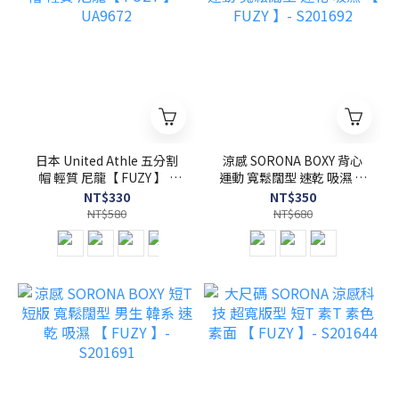
日本 United Athle 五分割
涼感 SORONA BOXY 背心
帽 輕質 尼龍【 FUZY 】 -
運動 寬鬆闊型 速乾 吸濕 【
UA9672
FUZY 】- S201692
NT$330
NT$350
NT$580
NT$680