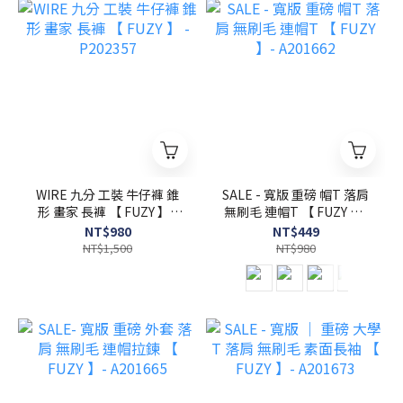
WIRE 九分 工裝 牛仔褲 錐
SALE - 寬版 重磅 帽T 落肩
形 畫家 長褲 【 FUZY 】 -
無刷毛 連帽T 【 FUZY 】-
P202357
A201662
NT$980
NT$449
NT$1,500
NT$980