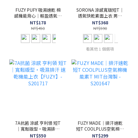
FUZY PUFY 吸濕速乾 棉
SORONA 涼感寬版短T｜
感機能背心｜輕盈透氣｜
透氣快乾素面上衣 男女
MIT台灣製 - S201720
適穿 S201719
NT$178
NT$368
NT$450
NT$590
看其他 1 個選項
7A抗菌 涼感 亨利領 短T
FUZY MADE｜排汗速乾
｜寬鬆版型・吸濕排汗
短T COOLPLUS空氣棉機
速乾機能上衣【FUZY】-
能素T MIT台灣製 -
NT$550
NT$299