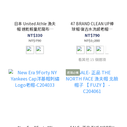
日本 United Athle 漁夫
47 BRAND CLEAN UP棒
帽 速乾輕量尼龍布【
球帽 復古水洗感老帽洋
FUZY 】- UA9674
基紅襪道奇刺繡 -
NT$330
NT$790
C204034
NT$790
NT$1,280
看其他 15 個選項
遮陽必備