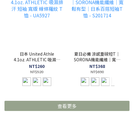
日本 United Athle
夏日必備 涼感重磅短T｜
4.1oz. ATHLETIC 吸濕排
SORONA機能纖維｜寬鬆
汗 短袖 寬版 線條羅紋 T
有型｜日系百搭短袖T恤
NT$260
NT$368
恤 - UA5927
- S201714
NT$520
NT$690
查看更多