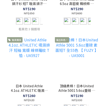
排汗衫 短T 吸濕 排汗衣
6.5oz 高密度 精梳棉 短
有大尺碼【 FUZY 】-
袖 素T T恤 男女適穿 -
NT$190
NT$290
UA5900
UA1108
NT$350
NT$600
看其他 3 個選項
會員獨享
復古新色！
日本 United Athle
頂級柔棉！日本United
4.1oz. ATHLETIC 吸濕排
Athle 5001 5.6oz重磅 素
汗 短袖 寬版 線條羅紋 T
面短T 全55色 【 FUZY 】
NT$260
NT$190
恤 - UA5927
- UA5001
NT$520
NT$330