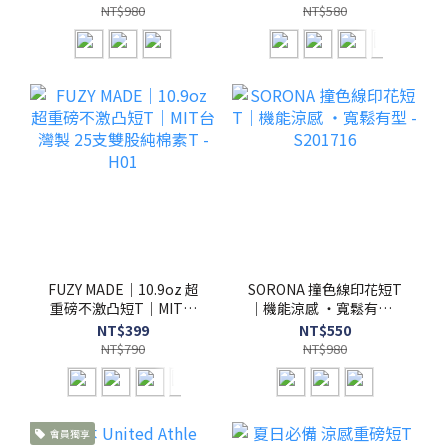
S201717
S201647
NT$980
NT$580
FUZY MADE｜10.9oz 超
SORONA 撞色線印花短T
重磅不激凸短T｜MIT台
｜機能涼感 ・寬鬆有型 -
灣製 25支雙股純棉素T -
S201716
NT$399
NT$550
H01
NT$790
NT$980
會員獨享