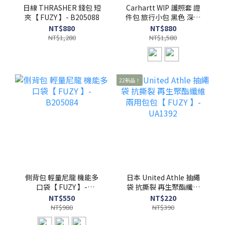
日線 THRASHER 錢包 短
Carhartt WIP 護照套 證
夾【 FUZY 】- B205088
件包 旅行小包 黑色 深咖
啡 【 FUZY 】- B205090
NT$880
NT$880
NT$1,280
NT$1,580
22新品！
側背包 輕量尼龍 機能多
日本 United Athle 抽繩
口袋【 FUZY 】-
袋 抗撕裂 再生聚酯纖維
B205084
兩用包包【 FUZY 】-
NT$550
NT$220
UA1392
NT$980
NT$390