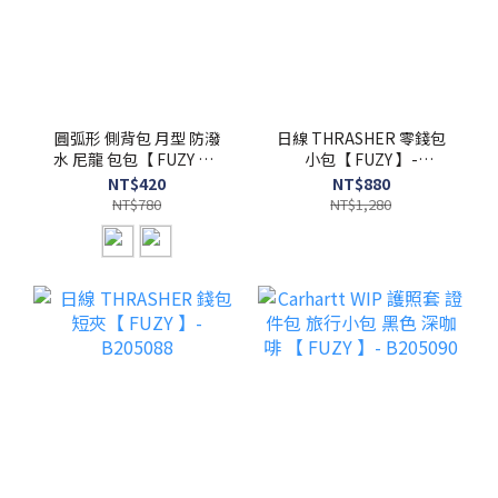
圓弧形 側背包 月型 防潑
日線 THRASHER 零錢包
水 尼龍 包包【 FUZY 】-
小包【 FUZY 】-
B205093
B205089
NT$420
NT$880
NT$780
NT$1,280