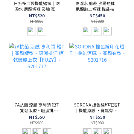
日系多口袋機能短褲｜防
防潑水 剪裁 沙灘短褲｜
潑水 尼龍短褲 及膝 寬鬆
尼龍膝上短褲 機能抽繩
剪裁【FUZY】- P202553
調節扣【FUZY】-
NT$520
NT$450
P202552
NT$980
NT$880
7A抗菌 涼感 亨利領 短T
SORONA 撞色線印花短T
｜寬鬆版型・吸濕排汗
｜機能涼感 ・寬鬆有型 -
速乾機能上衣【FUZY】-
S201716
NT$550
NT$550
S201717
NT$980
NT$980