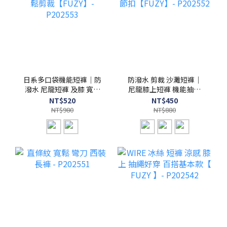
日系多口袋機能短褲｜防
防潑水 剪裁 沙灘短褲｜
潑水 尼龍短褲 及膝 寬鬆
尼龍膝上短褲 機能抽繩
剪裁【FUZY】- P202553
調節扣【FUZY】-
NT$520
NT$450
P202552
NT$980
NT$880