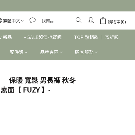
繁體中文
立即購買
購物車(0)
w 新品
- SALE超值挖寶趣
TOP 熱銷款｜ 75折起
配件類
品牌專區
顧客服務
絨 ｜ 保暖 寬鬆 男長褲 秋冬
素面【 FUZY 】-