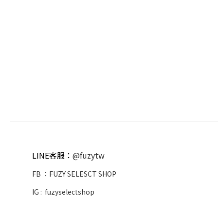
LINE客服：
@fuzytw
FB ：
FUZY SELESCT SHOP
IG :
fuzyselectshop