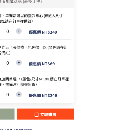
惠價加購商品
(最多 1 件)
搭、單穿都可以的圓弧背心 (顏色&尺寸
~2XL請在訂單裡備註）
優惠價 NT$249
好穿萊卡長筒襪，包色很可以 (顏色請在訂
裡備註）
優惠價 NT$69
加購首選 ，(顏色/尺寸M~2XL請在訂單裡
註，無備注則隨機出貨）
優惠價 NT$249
立即購買