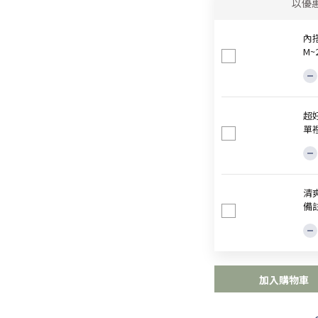
以優
內
M
超
單
清爽
備
加入購物車