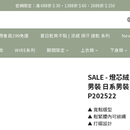
官網限定｜滿 688折＄30，1388折＄60，2688折＄150
官網限定｜滿 688折＄30，1388折＄60，2688折＄150
United Athle系列｜註冊會員299免運
官網限定｜滿 688折＄30，1388折＄60，2688折＄150
｜註冊會員299免運
夏日乾爽不黏 | 涼感 排汗 速乾 系列
Ne
製款
WIRE系列
期間限定
上衣類
下身類
SALE - 燈芯
男裝 日系男裝 
P202522
▲ 寬鬆版型
▲ 鬆緊腰內可綁繩
▲ 打褶設計