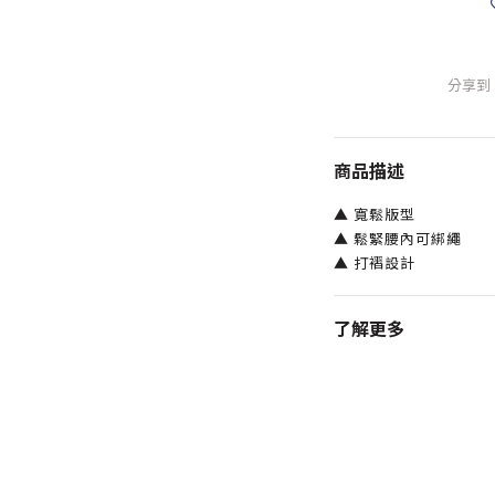
分享到
商品描述
▲ 寬鬆版型
▲ 鬆緊腰內可綁繩
▲ 打褶設計
了解更多