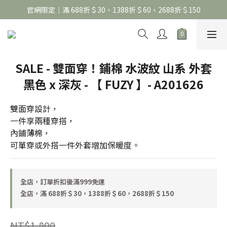
官網限定｜滿 688折＄30，1388折＄60，2688折＄150
官網限定｜滿 688折＄30，1388折＄60，2688折＄150
United Athle系列｜註冊會員299免運
官網限定｜滿 688折＄30，1388折＄60，2688折＄150
SALE - 雙面穿！鋪棉 水波紋 山系 外套
黑色 x 深灰 - 【 FUZY 】- A201626
雙面穿設計，
一件享兩種穿搭，
內鋪薄棉，
可單穿或外搭一件外套增加保暖度。
全店，訂單折扣後滿999免運
全店，滿 688折＄30，1388折＄60，2688折＄150
NT$1,800