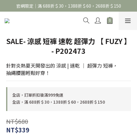
官網限定｜滿 688折＄30，1388折＄60，2688折＄150
官網限定｜滿 688折＄30，1388折＄60，2688折＄150
United Athle系列｜註冊會員299免運
官網限定｜滿 688折＄30，1388折＄60，2688折＄150
SALE- 涼感 短褲 速乾 超彈力 【 FUZY 】
- P202473
針對炎熱夏天開發出的 涼感 | 速乾 ｜ 超彈力 短褲，
抽繩腰圍輕鬆好穿！
全店，訂單折扣後滿999免運
全店，滿 688折＄30，1388折＄60，2688折＄150
NT$680
NT$339