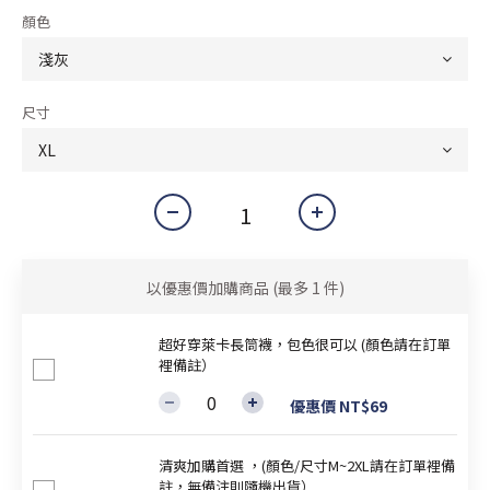
顏色
尺寸
以優惠價加購商品
(最多 1 件)
超好穿萊卡長筒襪，包色很可以 (顏色請在訂單
裡備註）
優惠價 NT$69
清爽加購首選 ，(顏色/尺寸M~2XL請在訂單裡備
註，無備注則隨機出貨）