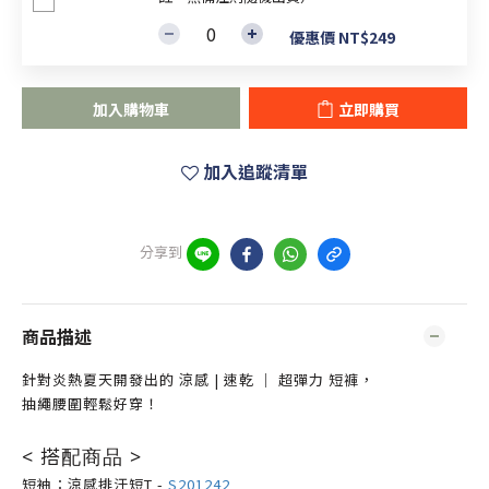
優惠價 NT$249
加入購物車
立即購買
加入追蹤清單
分享到
商品描述
針對炎熱夏天開發出的 涼感 | 速乾 ｜ 超彈力 短褲，
抽繩腰圍輕鬆好穿！
< 搭配商品 >
短袖：涼感排汗短T -
S201242