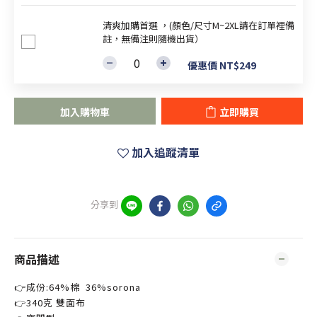
清爽加購首選 ，(顏色/尺寸M~2XL請在訂單裡備
註，無備注則隨機出貨）
優惠價 NT$249
加入購物車
立即購買
加入追蹤清單
分享到
商品描述
👉成份:64%棉 36%sorona
👉340克 雙面布