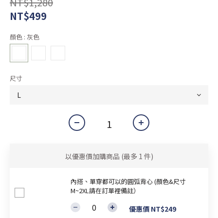
NT$1,280
NT$499
顏色
: 灰色
尺寸
以優惠價加購商品
(最多 1 件)
內搭、單穿都可以的圓弧背心 (顏色&尺寸
M~2XL請在訂單裡備註）
優惠價 NT$249