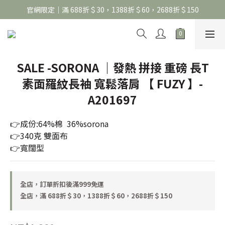
官網限定｜滿 688折＄30，1388折＄60，2688折＄150
官網限定｜滿 688折＄30，1388折＄60，2688折＄150
United Athle系列｜註冊會員299免運
官網限定｜滿 688折＄30，1388折＄60，2688折＄150
SALE -SORONA ｜發熱 拼接 重磅 長T
素面羅紋長袖 寬鬆落肩 【 FUZY 】-
A201697
👉成份:64%棉  36%sorona
👉340克 雙面布
👉寬闊型
全店，訂單折扣後滿999免運
全店，滿 688折＄30，1388折＄60，2688折＄150