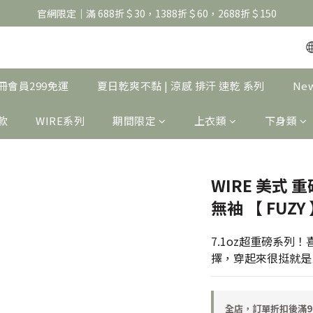
官網限定｜滿 688折＄30，1388折＄60，2688折＄150
官網限定｜滿 688折＄30，1388折＄60，2688折＄150
United Athle系列｜註冊會員299免運
官網限定｜滿 688折＄30，1388折＄60，2688折＄150
｜註冊會員299免運
夏日乾爽不黏 | 涼感 排汗 速乾 系列
Ne
製款
WIRE系列
期間限定
上衣類
下身類
WIRE 美式 重
無袖 【 FUZY 
7.1oz超重磅系列
擇，穿起來很挺就是
全店，訂單折扣後滿9