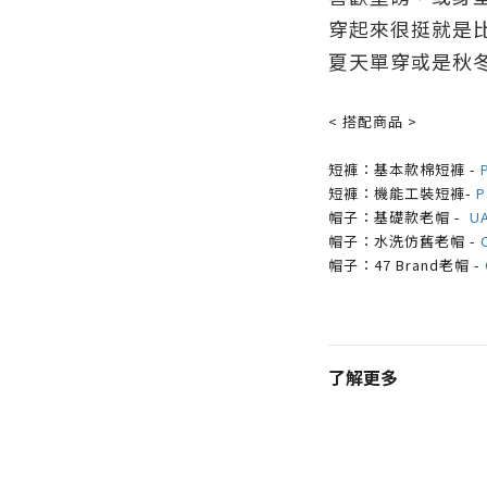
穿起來很挺就是
夏天單穿或是秋
< 搭配商品 >
短褲：基本款棉短褲 -
短褲：機能工裝短褲-
P
帽子：基礎款
老帽 -
UA
帽子：水洗仿舊老帽 -
帽子：47 Brand老帽 -
了解更多