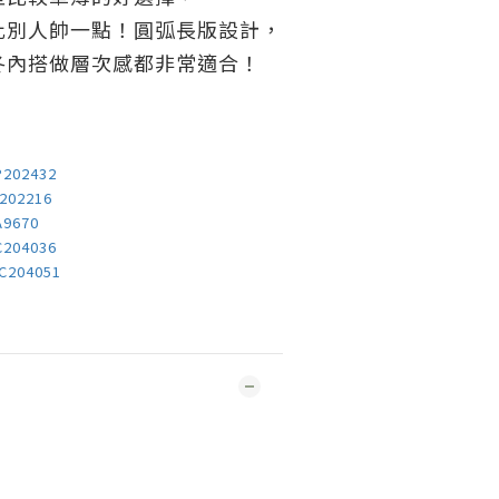
比別人帥一點！圓弧長版設計，
冬內搭做層次感都非常適合！
P202432
202216
9670
C204036
C204051