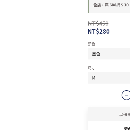
全店，滿 688折＄30
NT$450
NT$280
顏色
尺寸
以優
清爽