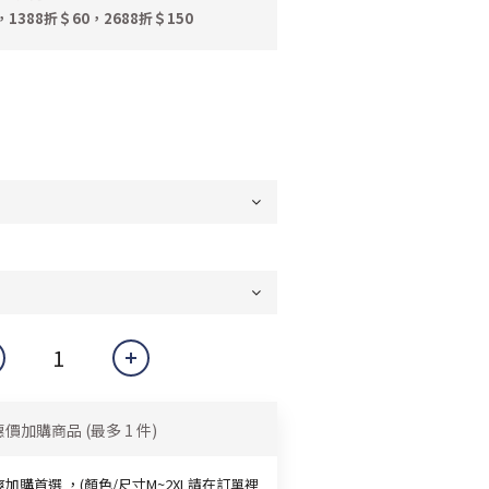
，1388折＄60，2688折＄150
惠價加購商品
(最多 1 件)
加購首選 ，(顏色/尺寸M~2XL請在訂單裡