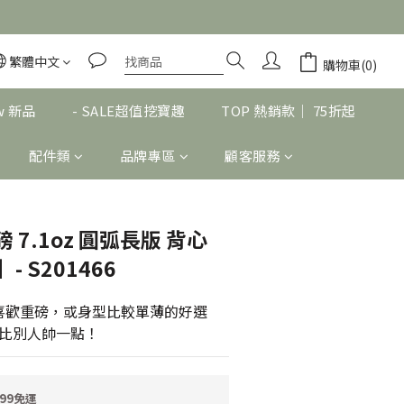
繁體中文
立即購買
購物車(0)
w 新品
- SALE超值挖寶趣
TOP 熱銷款｜ 75折起
配件類
品牌專區
顧客服務
磅 7.1oz 圓弧長版 背心
】- S201466
！喜歡重磅，或身型比較單薄的好選
比別人帥一點！
99免運