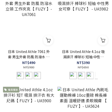
日本 United Athle 7061 外
日本 United Athle 4.1oz 吸
套 男生外套 防風 防潑水 立
濕排汗 棒球衫 短袖 中性男
領 工作夾克【 FUZY 】-
女可穿【 FUZY 】 - UA5982
NT$490
NT$390
UA7061
NT$980
NT$650
會員獨享