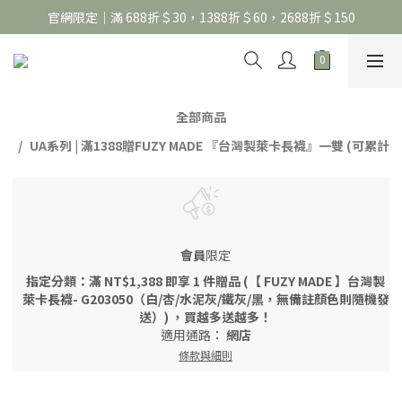
官網限定｜滿 688折＄30，1388折＄60，2688折＄150
官網限定｜滿 688折＄30，1388折＄60，2688折＄150
United Athle系列｜註冊會員299免運
官網限定｜滿 688折＄30，1388折＄60，2688折＄150
全部商品
UA系列 | 滿1388贈FUZY MADE 『台灣製萊卡長襪』一雙 (可累計
會員
限定
指定分類：滿 NT$1,388 即享 1 件贈品 (【 FUZY MADE 】台灣製
萊卡長襪- G203050（白/杏/水泥灰/鐵灰/黑，無備註顏色則隨機發
送）) ，買越多送越多！
適用通路：
網店
條款與細則