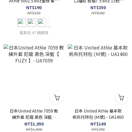
Athle 5001 5.6oz重磅 素面
口羅紋 長袖T 5.6oz 13色 -
短T 全55色 【 FUZY 】 -
UA5011
NT$190
NT$350
UA5001
NT$330
NT$580
看其他 47 個選項
日本United Athle 7059 教
日本 United Athle 基本款
練外套 尼龍 黑色 深藍【
帆布托特包 (Ｍ號) - UA1460
FUZY 】- UA7059
NT$1,050
NT$149
NT$1,600
NT$290