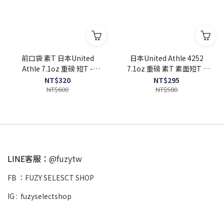
前口袋 素T 日本United
日本United Athle 4252
Athle 7.1oz 重磅 短T -
7.1oz 重磅 素T 素面短T -
UA4253
UA4252
NT$320
NT$295
NT$600
NT$580
LINE客服：
@fuzytw
FB ：
FUZY SELESCT SHOP
IG :
fuzyselectshop