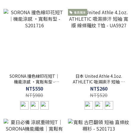
會員獨享
SORONA 撞色線印花短T｜
日本 United Athle 4.1oz.
機能涼感 ・寬鬆有型 -
ATHLETIC 吸濕排汗 短袖 寬
S201716
版 線條羅紋 T恤 - UA5927
NT$550
NT$260
NT$980
NT$520