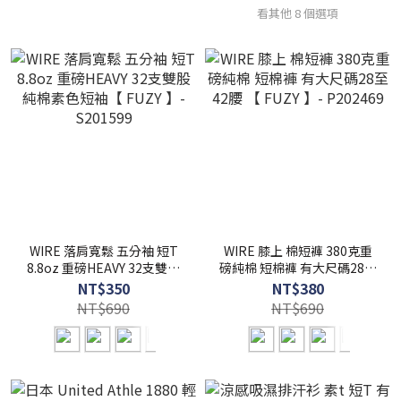
看其他 8 個選項
WIRE 落肩寬鬆 五分袖 短T
WIRE 膝上 棉短褲 380克重
8.8oz 重磅HEAVY 32支雙股
磅純棉 短棉褲 有大尺碼28至
純棉素色短袖【 FUZY 】-
42腰 【 FUZY 】- P202469
NT$350
NT$380
S201599
NT$690
NT$690