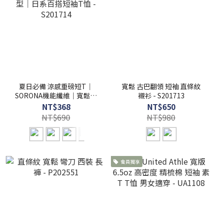
夏日必備 涼感重磅短T｜
寬鬆 古巴翻領 短袖 直條紋
SORONA機能纖維｜寬鬆有
襯衫 - S201713
型｜日系百搭短袖T恤 -
NT$368
NT$650
S201714
NT$690
NT$980
會員獨享