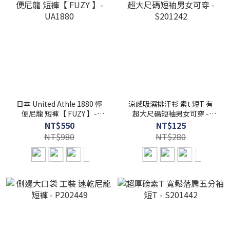
日本 United Athle 1880 輕
涼感吸濕排汗衫 素t 短T 有
便尼龍 短褲【 FUZY 】-
超大尺碼短袖男女可穿 -
UA1880
S201242
NT$550
NT$125
NT$980
NT$280