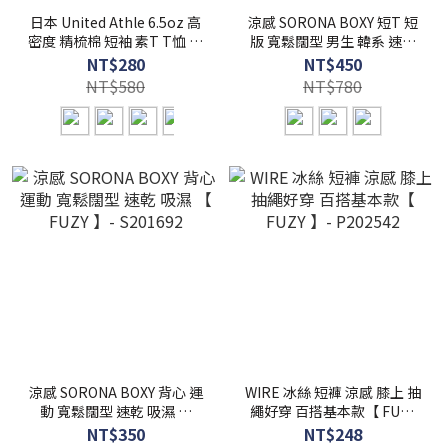
日本 United Athle 6.5oz 高
涼感 SORONA BOXY 短T 短
密度 精梳棉 短袖 素T T恤 男
版 寬鬆闊型 男生 韓系 速乾
女適穿 - UA1100
吸濕 【 FUZY 】- S201691
NT$280
NT$450
NT$580
NT$780
涼感 SORONA BOXY 背心 運
WIRE 冰絲 短褲 涼感 膝上 抽
動 寬鬆闊型 速乾 吸濕 【
繩好穿 百搭基本款【 FUZY
FUZY 】- S201692
】- P202542
NT$350
NT$248