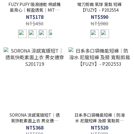
FUZY PUFY 吸濕速乾 棉感機
彎刀剪裁 氣球 寬鬆 短褲
能背心｜輕盈透氣｜MIT台
【FUZY】- P202554
灣製 - S201720
NT$178
NT$590
NT$450
NT$980
SORONA 涼感寬版短T｜透
日系多口袋機能短褲｜防潑
氣快乾素面上衣 男女適穿
水 尼龍短褲 及膝 寬鬆剪裁
S201719
【FUZY】- P202553
NT$368
NT$520