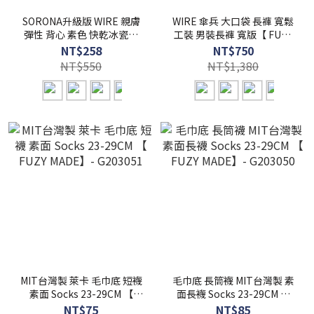
SORONA升級版 WIRE 親膚
WIRE 傘兵 大口袋 長褲 寬鬆
彈性 背心 素色 快乾冰瓷棉
工裝 男裝長褲 寬版【 FUZY
冰涼感 不悶熱 【 FUZY 】-
】- P202516
NT$258
NT$750
S201655
NT$550
NT$1,380
MIT台灣製 萊卡 毛巾底 短襪
毛巾底 長筒襪 MIT台灣製 素
素面 Socks 23-29CM 【
面長襪 Socks 23-29CM 【
FUZY MADE】- G203051
FUZY MADE】- G203050
NT$75
NT$85