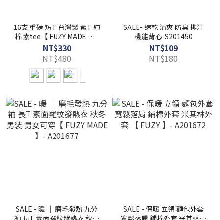
16支 重磅 短T 台灣製 素T 純
SALE- 速乾 清爽 防臭 排汗
棉 素tee【 FUZY MADE 】 -
機能背心-S201450
S201313
NT$330
NT$109
NT$480
NT$180
SALE - 暖 ｜ 磨毛發熱 九分
SALE - 保暖 立領 麵包外套
袖 長T 素面羅紋發熱衣 秋冬
寬鬆落肩 鋪棉外套 米其林外