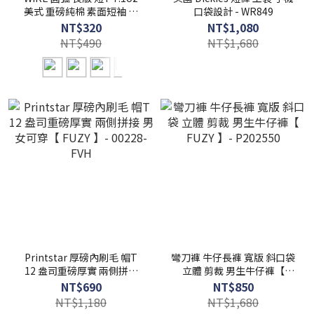
美式 重磅純棉 素面短袖 【
口袋設計 - WR849
FUZY 】- S201258
NT$320
NT$1,080
NT$490
NT$1,680
Printstar 厚磅內刷毛 帽T
彎刀褲 牛仔長褲 寬版 斜口袋
12 盎司重磅厚實 兩側拼接
立體 剪裁 男生牛仔褲【
男女可穿【 FUZY 】-
FUZY 】- P202550
NT$690
NT$850
00228-FVH
NT$1,180
NT$1,680