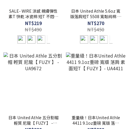
SALE- WIRE 涼感 親膚彈性
日本 United Athle 5.6oz 寬
素T 快乾 冰瓷棉 短T 不悶熱
版落肩短T 5508 寬鬆純棉 無
短袖 【 FUZY 】- S201600
口袋 - UA5508
NT$219
NT$270
NT$490
NT$450
日本 United Athle 五分割帽
重量級！日本United Athle
輕質 尼龍【 FUZY 】 -
4411 9.1oz重磅 寬版 落肩
UA9672
素面短T【 FUZY 】-