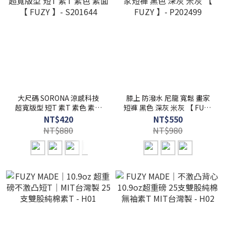
大尺碼 SORONA 涼感科技
膝上 防潑水 尼龍 寬鬆 畫家
超寬版型 短T 素T 素色 素面
短褲 黑色 深灰 米灰 【 FUZY
【 FUZY 】- S201644
】- P202499
NT$420
NT$550
NT$880
NT$980