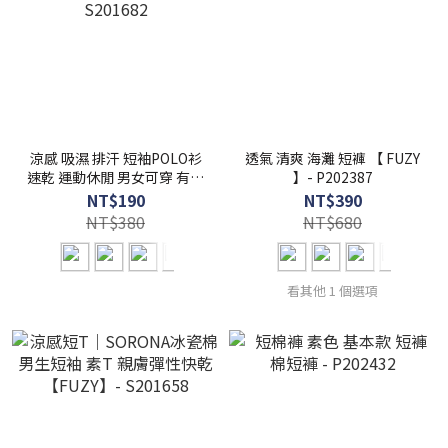
涼感 吸濕 排汗 短袖POLO衫
透氣 清爽 海灘 短褲 【 FUZY
速乾 運動休閒 男女可穿 有超
】- P202387
大尺碼5XL【 FUZY 】-
NT$190
NT$390
S201682
NT$380
NT$680
看其他 1 個選項