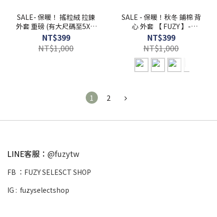
SALE- 保暖！ 搖粒絨 拉鍊
SALE - 保暖！秋冬 鋪棉 背
外套 重磅 (有大尺碼至5XL)
心 外套 【 FUZY 】-
素色 內抓絨【 FUZY 】-
A201614
NT$399
NT$399
A201620
NT$1,000
NT$1,000
1
2
LINE客服：
@fuzytw
FB ：
FUZY SELESCT SHOP
IG :
fuzyselectshop