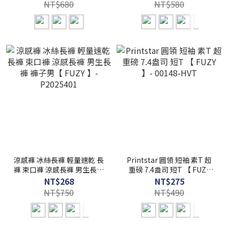
NT$680
NT$580
涼感褲 冰絲長褲 輕量速乾 長
Printstar 圓領 短袖 素T 超
褲 束口褲 涼感長褲 男生長褲
重磅 7.4盎司 短T 【 FUZY
褲子男【 FUZY 】-
】- 00148-HVT
NT$268
NT$275
P2025401
NT$750
NT$490