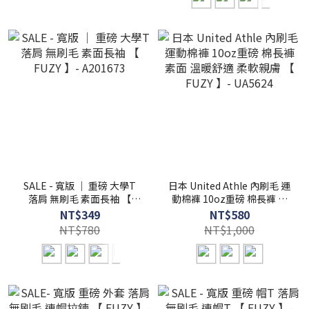
SALE - 寬版 ｜ 重磅 大學T
日本 United Athle 內刷毛 運
落肩 無刷毛 素面長袖 【
動棉褲 10oz重磅 棉長褲 素
FUZY 】- A201673
面 溫暖舒適 柔軟親膚 【
NT$349
NT$580
FUZY 】- UA5624
NT$780
NT$1,000