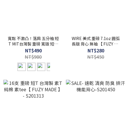
寬鬆 不激凸！落肩 五分袖 短
WIRE 美式 重磅 7.1oz 圓弧
T MIT台灣製 重磅 寬版 短袖
長版 背心 無袖 【 FUZY 】-
素T【 FUZY MADE】-
S201466
NT$490
NT$280
H2406
NT$980
NT$450