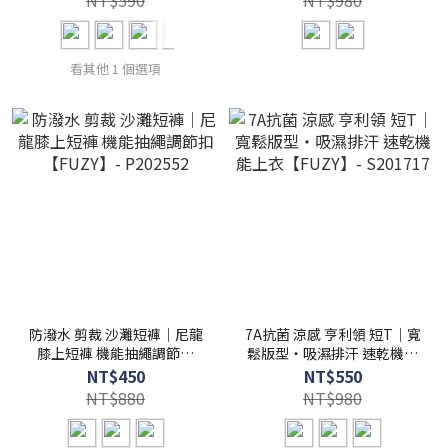
NT$590
NT$980
看其他 1 個選項
防潑水 剪裁 沙灘短褲｜尼龍
7A抗菌 涼感 亨利領 短T｜寬
膝上短褲 機能抽繩調節扣
鬆版型・吸濕排汗 速乾機能
【FUZY】- P202552
上衣【FUZY】- S201717
NT$450
NT$550
NT$880
NT$980