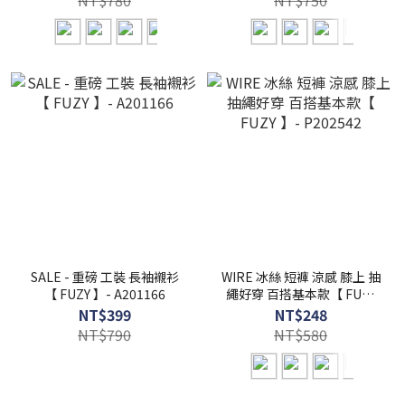
NT$780
NT$750
SALE - 重磅 工裝 長袖襯衫
WIRE 冰絲 短褲 涼感 膝上 抽
【 FUZY 】- A201166
繩好穿 百搭基本款【 FUZY
】- P202542
NT$399
NT$248
NT$790
NT$580