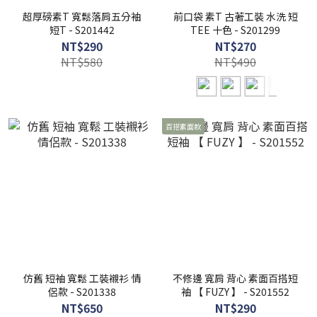
超厚磅素T 寬鬆落肩五分袖
前口袋 素T 古著工裝 水洗 短
短T - S201442
TEE 十色 - S201299
NT$290
NT$270
NT$580
NT$490
百搭素面款
仿舊 短袖 寬鬆 工裝襯衫 情
不修邊 寬肩 背心 素面百搭短
侶款 - S201338
袖 【 FUZY 】 - S201552
NT$650
NT$290