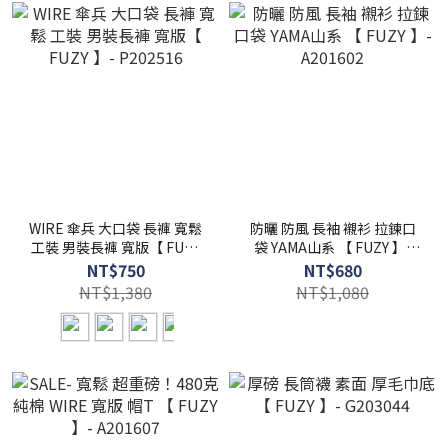
WIRE 傘兵 大口袋 長褲 寬鬆
防曬 防風 長袖 襯衫 拉鍊口
工裝 男裝長褲 寬版【 FUZY
袋 YAMA山系 【 FUZY 】-
】- P202516
A201602
NT$750
NT$680
NT$1,380
NT$1,080