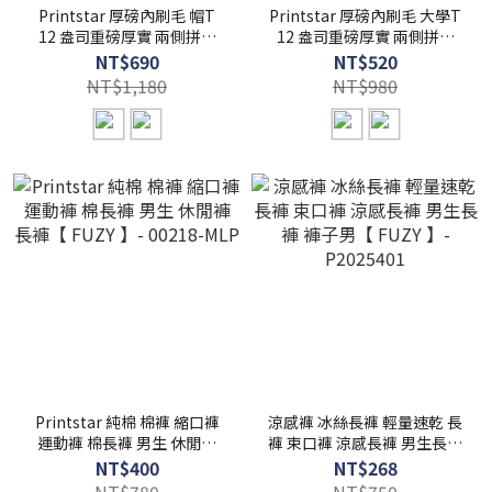
Printstar 厚磅內刷毛 帽T
Printstar 厚磅內刷毛 大學T
12 盎司重磅厚實 兩側拼接
12 盎司重磅厚實 兩側拼接
男女可穿【 FUZY 】-
男女可穿【 FUZY 】-
NT$690
NT$520
00228-FVH
00227-FVC
NT$1,180
NT$980
Printstar 純棉 棉褲 縮口褲
涼感褲 冰絲長褲 輕量速乾 長
運動褲 棉長褲 男生 休閒褲
褲 束口褲 涼感長褲 男生長褲
長褲【 FUZY 】- 00218-
褲子男【 FUZY 】-
NT$400
NT$268
MLP
P2025401