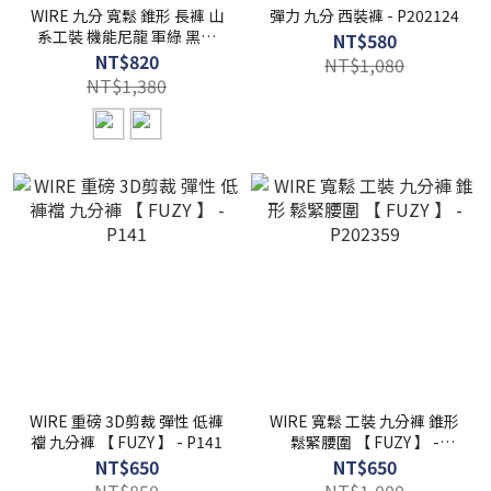
WIRE 九分 寬鬆 錐形 長褲 山
彈力 九分 西裝褲 - P202124
系工裝 機能尼龍 軍綠 黑色
NT$580
【 FUZY 】- P202511
NT$820
NT$1,080
NT$1,380
WIRE 重磅 3D剪裁 彈性 低褲
WIRE 寬鬆 工裝 九分褲 錐形
襠 九分褲 【 FUZY 】 - P141
鬆緊腰圍 【 FUZY 】 -
P202359
NT$650
NT$650