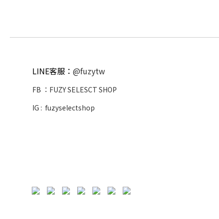
LINE客服：
@fuzytw
FB ：
FUZY SELESCT SHOP
IG :
fuzyselectshop