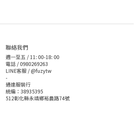
聯絡我們
週一至五 / 11: 00-18: 00
電話 / 0980269263
LINE客服 / @fuzytw
-
通達服裝行
統編：38935395
512彰化縣永靖鄉裕農路74號