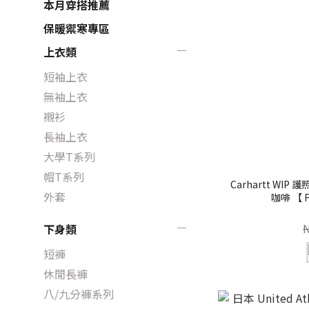
本月穿搭推薦
保暖禦寒專區
上衣類
短袖上衣
無袖上衣
襯衫
長袖上衣
大學T系列
帽T系列
Carhartt WIP
外套
咖啡 【 F
下身類
短褲
休閒長褲
八/九分褲系列