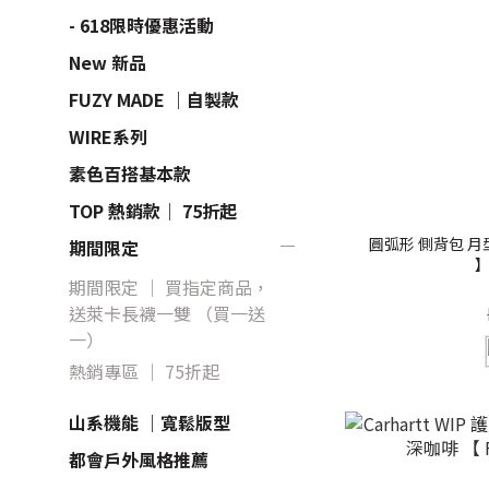
- 618限時優惠活動
New 新品
FUZY MADE ｜自製款
WIRE系列
素色百搭基本款
TOP 熱銷款｜ 75折起
圓弧形 側背包 月型
期間限定
】
期間限定 ｜ 買指定商品，
送萊卡長襪一雙 （買一送
一）
熱銷專區 ｜ 75折起
山系機能 ｜寬鬆版型
都會戶外風格推薦