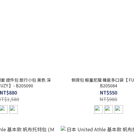
 護照套 證件包 旅行小包 黑色 深
側背包 輕量尼龍 機能多口袋【 FUZY 】-
UZY 】- B205090
B205084
NT$880
NT$550
NT$1,580
NT$980