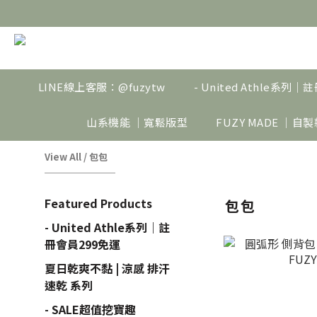
LINE線上客服：@fuzytw
- United Athle系列
山系機能 ｜寬鬆版型
FUZY MADE ｜自
View All
/
包包
Featured Products
包包
- United Athle系列｜註
冊會員299免運
夏日乾爽不黏 | 涼感 排汗
速乾 系列
- SALE超值挖寶趣