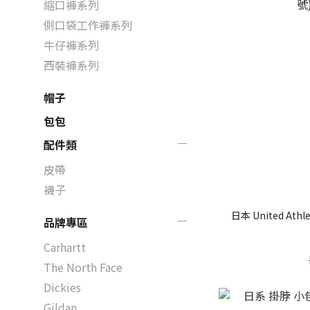
縮口褲系列
側口袋工作褲系列
牛仔褲系列
西裝褲系列
帽子
包包
配件類
皮帶
襪子
日本 United Athle
品牌專區
Carhartt
The North Face
Dickies
Gildan