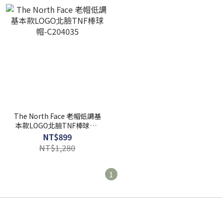
The North Face 老帽低調基
本款LOGO北臉TNF棒球帽-
C204035
NT$899
NT$1,280
1