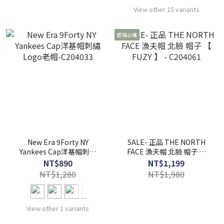
View other 15 variants
遮陽必備
New Era 9Forty NY
SALE- 正品 THE NORTH
Yankees Cap洋基帽刺繡
FACE 漁夫帽 北臉 帽子 【
Logo老帽-C204033
FUZY 】 - C204061
NT$890
NT$1,199
NT$1,280
NT$1,980
View other 1 variants