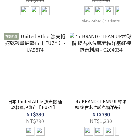
NT$450
NT$360
View other 8 variants
春夏新品
日本 United Athle 漁夫帽 速
47 BRAND CLEAN UP棒球
乾輕量尼龍布【 FUZY 】-
帽 復古水洗感老帽洋基紅襪
UA9674
道奇刺繡 - C204034
NT$330
NT$790
NT$790
NT$1,280