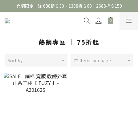
官網限定｜滿 688折＄30，1388折＄60，2688折＄150
官網限定｜滿 688折＄30，1388折＄60，2688折＄150
United Athle系列｜註冊會員299免運
官網限定｜滿 688折＄30，1388折＄60，2688折＄150
熱銷專區 ｜ 75折起
Sort by
72 Items per page