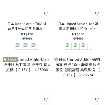
日本 United Athle 7061 外
日本 United Athle 4.1oz 吸
套 男生外套 防風 防潑水 立
濕排汗 棒球衫 短袖 中性男
領 工作夾克【 FUZY 】-
女可穿【 FUZY 】 - UA5982
NT$490
NT$390
UA7061
NT$980
NT$650
會員獨享