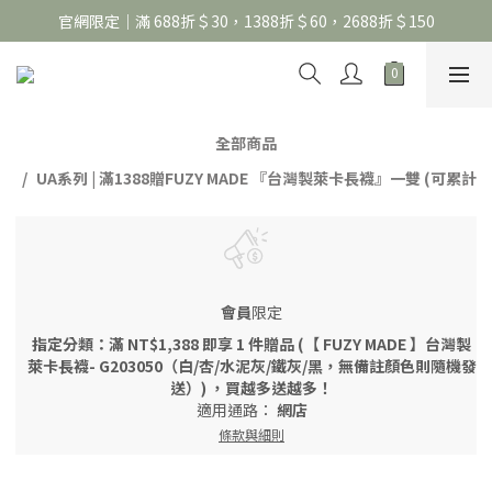
官網限定｜滿 688折＄30，1388折＄60，2688折＄150
官網限定｜滿 688折＄30，1388折＄60，2688折＄150
United Athle系列｜註冊會員299免運
官網限定｜滿 688折＄30，1388折＄60，2688折＄150
全部商品
UA系列 | 滿1388贈FUZY MADE 『台灣製萊卡長襪』一雙 (可累計
會員
限定
指定分類：滿 NT$1,388 即享 1 件贈品 (【 FUZY MADE 】台灣製
萊卡長襪- G203050（白/杏/水泥灰/鐵灰/黑，無備註顏色則隨機發
送）) ，買越多送越多！
適用通路：
網店
條款與細則