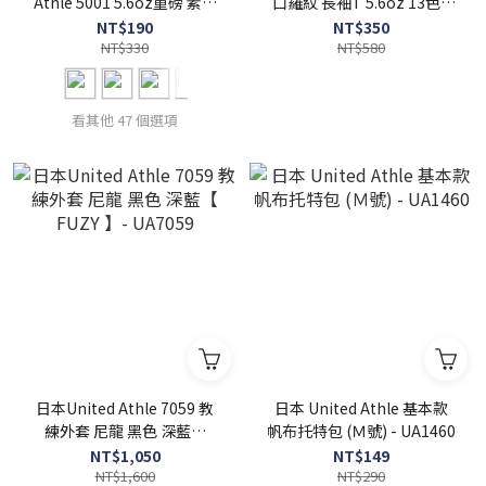
Athle 5001 5.6oz重磅 素面
口羅紋 長袖T 5.6oz 13色 -
短T 全55色 【 FUZY 】 -
UA5011
NT$190
NT$350
UA5001
NT$330
NT$580
看其他 47 個選項
日本United Athle 7059 教
日本 United Athle 基本款
練外套 尼龍 黑色 深藍【
帆布托特包 (Ｍ號) - UA1460
FUZY 】- UA7059
NT$1,050
NT$149
NT$1,600
NT$290