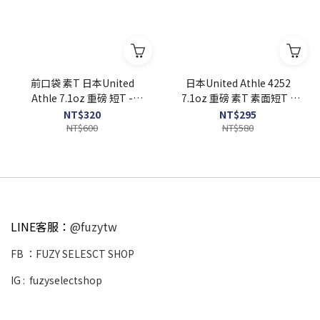
前口袋 素T 日本United
日本United Athle 4252
Athle 7.1oz 重磅 短T -
7.1oz 重磅 素T 素面短T -
UA4253
UA4252
NT$320
NT$295
NT$600
NT$580
LINE客服：
@fuzytw
FB ：
FUZY SELESCT SHOP
IG :
fuzyselectshop