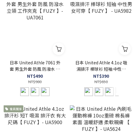
日本 United Athle 7061 外
日本 United Athle 4.1oz 吸
套 男生外套 防風 防潑水 立
濕排汗 棒球衫 短袖 中性男
領 工作夾克【 FUZY 】-
女可穿【 FUZY 】 - UA5982
NT$490
NT$390
UA7061
NT$980
NT$650
會員獨享