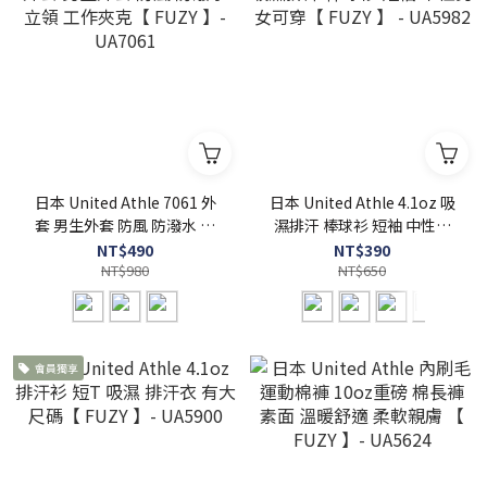
日本 United Athle 7061 外
日本 United Athle 4.1oz 吸
套 男生外套 防風 防潑水 立
濕排汗 棒球衫 短袖 中性男
領 工作夾克【 FUZY 】-
女可穿【 FUZY 】 - UA5982
NT$490
NT$390
UA7061
NT$980
NT$650
會員獨享