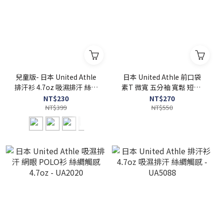
兒童版- 日本 United Athle
日本 United Athle 前口袋
排汗衫 4.7oz 吸濕排汗 絲綢
素T 微寬 五分袖 寬鬆 短T -
觸感 - UA5088-02
UA5008
NT$230
NT$270
NT$399
NT$550