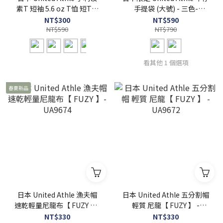
素T 短袖 5.6 oz T恤 短T【
手提袋 (大號) - 三色-
FUZY 】- UA5004
UA3971
NT$300
NT$590
NT$590
NT$790
看其他 1 個選項
春夏新品
日本 United Athle 漁夫帽
日本 United Athle 五分割帽
速乾輕量尼龍布【 FUZY 】-
輕質 尼龍【 FUZY 】 -
UA9674
UA9672
NT$330
NT$330