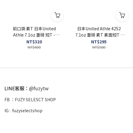
前口袋 素T 日本United
日本United Athle 4252
Athle 7.1oz 重磅 短T -
7.1oz 重磅 素T 素面短T -
UA4253
UA4252
NT$320
NT$295
NT$600
NT$580
LINE客服：
@fuzytw
FB ：
FUZY SELESCT SHOP
IG :
fuzyselectshop