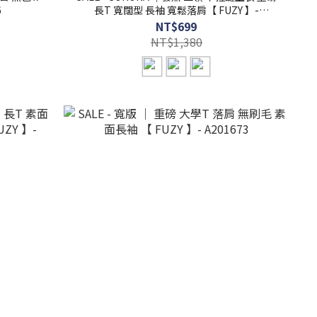
6
長T 寬闊型 長袖 寬鬆落肩【 FUZY 】-
A201699
NT$699
NT$1,380