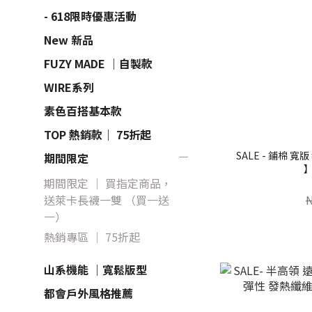
- 618限時優惠活動
New 新品
FUZY MADE ｜自製款
WIRE系列
素色百搭基本款
TOP 熱銷款｜ 75折起
SALE - 鋪棉 寬版 教練外套 山系工裝【 FUZY
期間限定
】
期間限定 ｜ 買指定商品，
送萊卡長襪一雙 （買一送
一）
熱銷專區 ｜ 75折起
山系機能 ｜寬鬆版型
都會戶外風格推薦