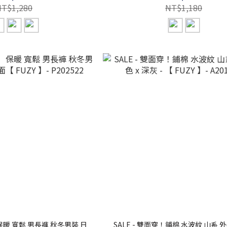
NT$1,280
NT$1,180
｜ 保暖 寬鬆 男長褲 秋冬男裝 日
SALE - 雙面穿！鋪棉 水波紋 山系 外