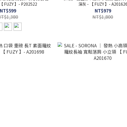
FUZY 】- P202522
深灰 - 【 FUZY 】- A20162
NT$599
NT$979
NT$1,380
NT$1,800