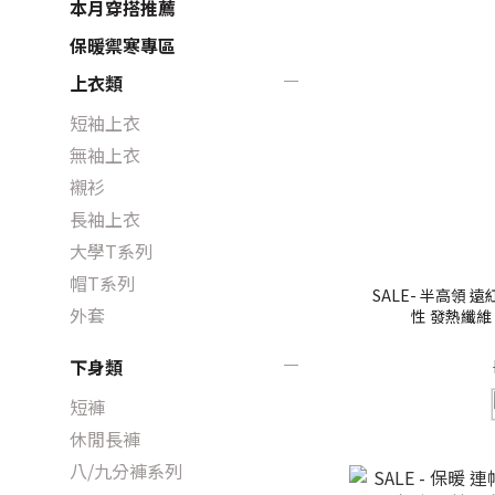
本月穿搭推薦
保暖禦寒專區
上衣類
短袖上衣
無袖上衣
襯衫
長袖上衣
大學T系列
帽T系列
SALE- 半高領 
外套
性 發熱纖維【 
下身類
短褲
休閒長褲
八/九分褲系列