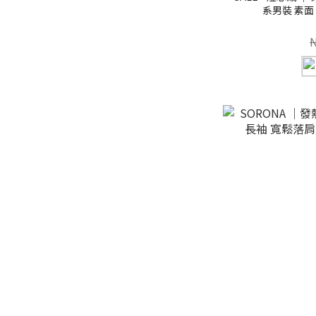
系男裝 素面【 