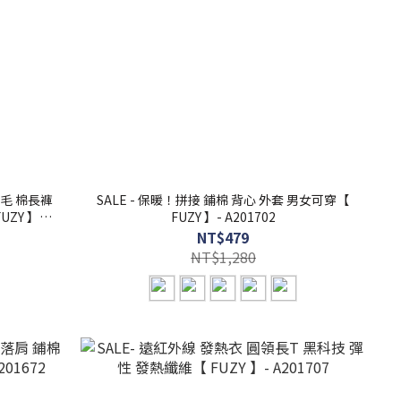
刷毛 棉長褲
SALE - 保暖！拼接 鋪棉 背心 外套 男女可穿【
ZY 】-
FUZY 】- A201702
NT$479
NT$1,280