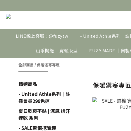
LINE線上客服：@fuzytw
- United Athle系列
山系機能 ｜寬鬆版型
FUZY MADE ｜自
全部商品
/
保暖禦寒專區
精選商品
保暖禦寒專
- United Athle系列｜註
冊會員299免運
夏日乾爽不黏 | 涼感 排汗
速乾 系列
- SALE超值挖寶趣