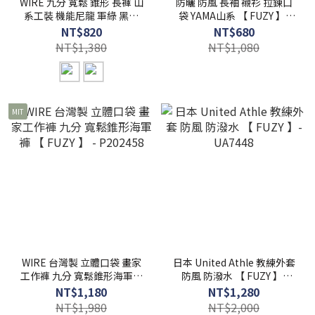
WIRE 九分 寬鬆 錐形 長褲 山
防曬 防風 長袖 襯衫 拉鍊口
系工裝 機能尼龍 軍綠 黑色
袋 YAMA山系 【 FUZY 】-
【 FUZY 】- P202511
A201602
NT$820
NT$680
NT$1,380
NT$1,080
MIT
WIRE 台灣製 立體口袋 畫家
日本 United Athle 教練外套
工作褲 九分 寬鬆錐形海軍褲
防風 防潑水 【 FUZY 】-
【 FUZY 】 - P202458
UA7448
NT$1,180
NT$1,280
NT$1,980
NT$2,000