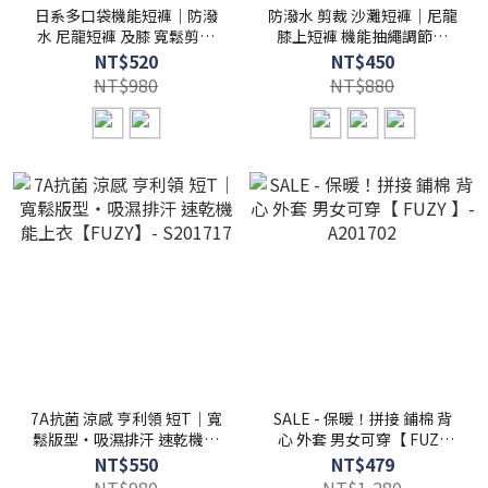
日系多口袋機能短褲｜防潑
防潑水 剪裁 沙灘短褲｜尼龍
水 尼龍短褲 及膝 寬鬆剪裁
膝上短褲 機能抽繩調節扣
【FUZY】- P202553
【FUZY】- P202552
NT$520
NT$450
NT$980
NT$880
7A抗菌 涼感 亨利領 短T｜寬
SALE - 保暖！拼接 鋪棉 背
鬆版型・吸濕排汗 速乾機能
心 外套 男女可穿【 FUZY
上衣【FUZY】- S201717
】- A201702
NT$550
NT$479