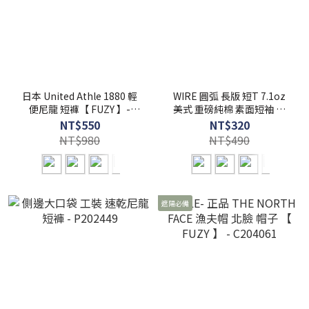
日本 United Athle 1880 輕
WIRE 圓弧 長版 短T 7.1oz
便尼龍 短褲【 FUZY 】-
美式 重磅純棉 素面短袖 【
UA1880
FUZY 】- S201258
NT$550
NT$320
NT$980
NT$490
遮陽必備