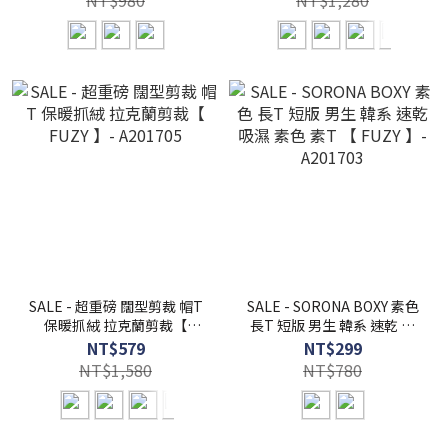
NT$980
NT$1,280
SALE - 超重磅 闊型剪裁 帽T
SALE - SORONA BOXY 素色
保暖抓絨 拉克蘭剪裁【
長T 短版 男生 韓系 速乾 吸
FUZY 】- A201705
濕 素色 素T 【 FUZY 】-
NT$579
NT$299
A201703
NT$1,580
NT$780