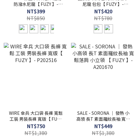
防潑水尼龍【 FUZY 】-
尼龍 包包【 FUZY 】-
P202534
B205093
NT$399
NT$420
NT$850
NT$780
WIRE 傘兵 大口袋 長褲 寬鬆
SALE - SORONA ｜ 發熱 小
工裝 男裝長褲 寬版【 FUZY
高領 長T 素面羅紋長袖 寬鬆
】- P202516
落肩 小立領 【 FUZY 】-
NT$750
NT$449
A201670
NT$1,380
NT$1,380