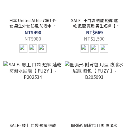
日本 United Athle 7061 外
SALE- 十口袋 機能 短褲 速
套 男生外套 防風 防潑水 立
乾 尼龍 寬鬆 男生短褲【
領 工作夾克【 FUZY 】-
FUZY 】- P202537
NT$490
NT$669
UA7061
NT$980
NT$1,500
SALE- 膝上 口袋 短褲 速乾
圓弧形 側背包 月型 防潑水