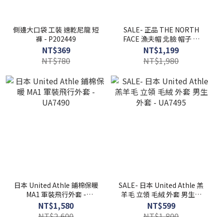
側邊大口袋 工裝 速乾尼龍 短
SALE- 正品 THE NORTH
褲 - P202449
FACE 漁夫帽 北臉 帽子 【
FUZY 】 - C204061
NT$369
NT$1,199
NT$780
NT$1,980
日本 United Athle 鋪棉保暖
SALE- 日本 United Athle 羔
MA1 軍裝飛行外套 -
羊毛 立領 毛絨 外套 男生外
UA7490
套 - UA7495
NT$1,580
NT$599
NT$2,600
NT$1,800