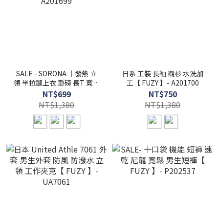
SALE - SORONA ｜發熱 立
日系 工裝 長袖 襯衫 水洗加
領 半拉鏈上衣 重磅 長T 寬闊
工【 FUZY 】- A201700
型 長袖 寬鬆落肩【 FUZY
NT$699
NT$750
】- A201699
NT$1,380
NT$1,380