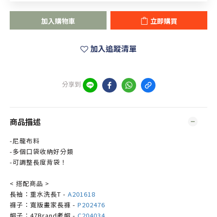
加入購物車
立即購買
加入追蹤清單
分享到
商品描述
-尼龍布料
-多個口袋收納好分類
-可調整長度背袋！
< 搭配商品 >
長袖：重水洗長T -
A201618
褲子：寬版畫家長褲 -
P202476
帽子：47Brand老帽 -
C204034