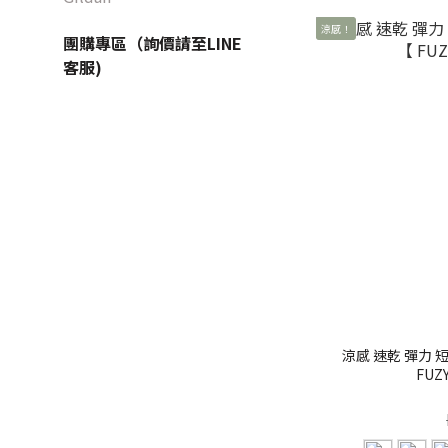
涼感！
團購專區（詢價請至LINE
客服)
涼感 速乾 彈力 
FUZY