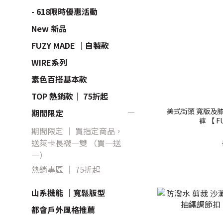
- 618限時優惠活動
New 新品
FUZY MADE ｜自製款
WIRE系列
素色百搭基本款
TOP 熱銷款｜ 75折起
美式街頭 寬版及膝
期間限定
褲 【 FU
期間限定 ｜ 買指定商品，
送萊卡長襪一雙 （買一送
一）
熱銷專區 ｜ 75折起
山系機能 ｜寬鬆版型
都會戶外風格推薦