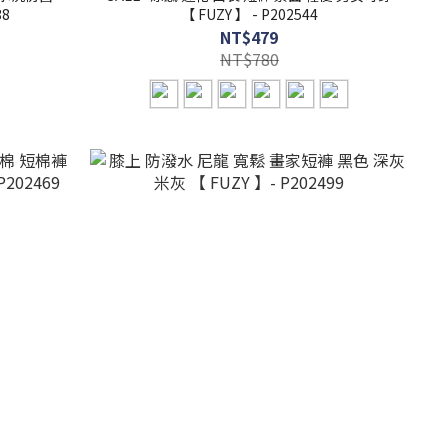
38
【 FUZY 】 - P202544
NT$479
NT$780