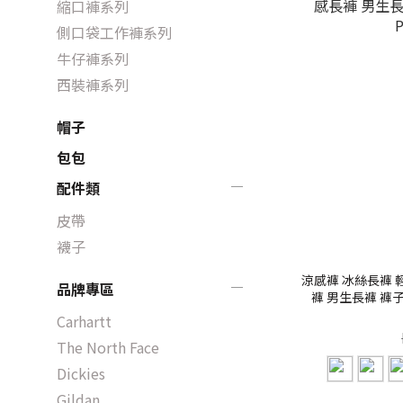
縮口褲系列
側口袋工作褲系列
牛仔褲系列
西裝褲系列
帽子
包包
配件類
皮帶
襪子
涼感褲 冰絲長褲 
品牌專區
褲 男生長褲 褲子男【
Carhartt
The North Face
Dickies
Gildan