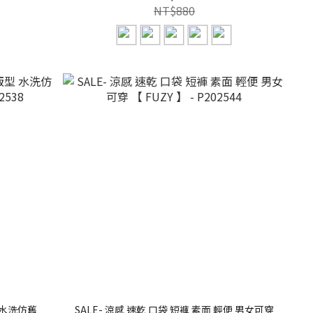
NT$880
 水洗仿舊
SALE- 涼感 速乾 口袋 短褲 素面 輕便 男女可穿