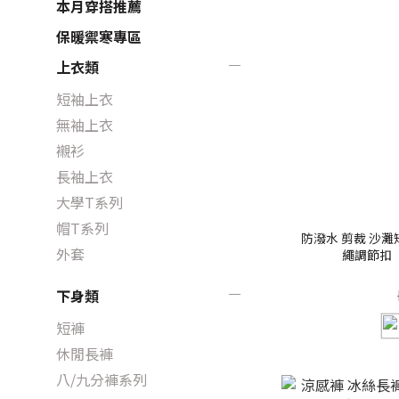
本月穿搭推薦
保暖禦寒專區
上衣類
短袖上衣
無袖上衣
襯衫
長袖上衣
大學T系列
帽T系列
防潑水 剪裁 沙
外套
繩調節扣【F
下身類
短褲
休閒長褲
八/九分褲系列