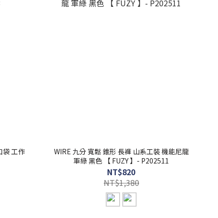
多口袋 工作
WIRE 九分 寬鬆 錐形 長褲 山系工裝 機能尼龍
軍綠 黑色 【 FUZY 】- P202511
NT$820
NT$1,380