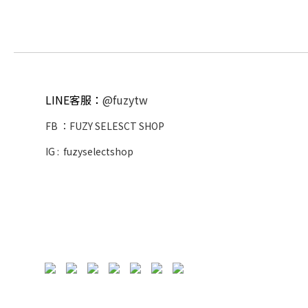
LINE客服：
@fuzytw
FB ：
FUZY SELESCT SHOP
IG :
fuzyselectshop