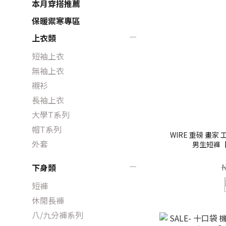
本月穿搭推薦
保暖禦寒專區
上衣類
短袖上衣
無袖上衣
襯衫
長袖上衣
大學T系列
帽T系列
WIRE 重磅 畫家
外套
男生短褲【 F
下身類
短褲
休閒長褲
八/九分褲系列