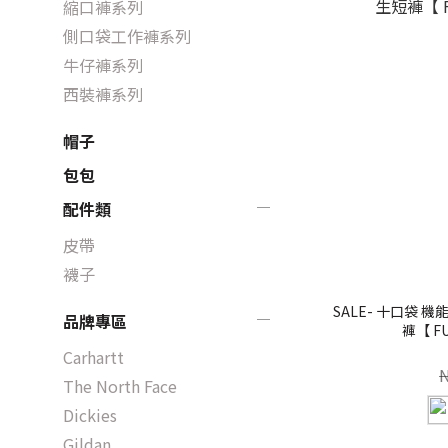
縮口褲系列
側口袋工作褲系列
牛仔褲系列
西裝褲系列
帽子
包包
配件類
皮帶
襪子
SALE- 十口袋 機
品牌專區
褲【 FU
Carhartt
The North Face
Dickies
Gildan