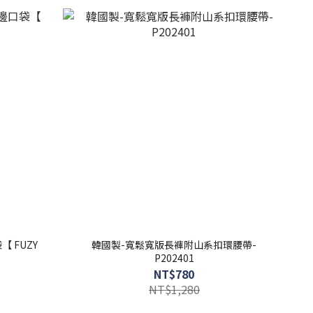
【 FUZY
韓國製-寬鬆寬版長褲附山系扣環腰帶-
P202401
NT$780
NT$1,280