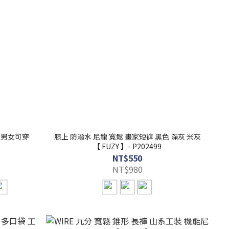
便 男女可穿
膝上 防潑水 尼龍 寬鬆 畫家短褲 黑色 深灰 米灰
【 FUZY 】- P202499
NT$550
NT$980