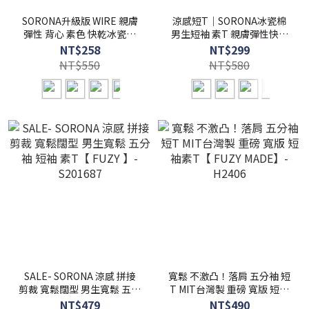
SORONA升級版 WIRE 親膚
涼感短T｜SORONA冰瓷棉
彈性 背心 素色 快乾冰瓷棉
男生短袖 素T 親膚彈性快乾
冰涼感 不悶熱 【 FUZY 】-
【FUZY】- S201658
NT$258
NT$299
S201655
NT$550
NT$580
SALE- SORONA 涼感 拼接
寬鬆 不激凸！落肩 五分袖 短
剪裁 寬鬆闊型 男生寬鬆 五分
T MIT台灣製 重磅 寬版 短袖
袖 短袖 素T【 FUZY 】-
素T【 FUZY MADE】-
NT$479
NT$490