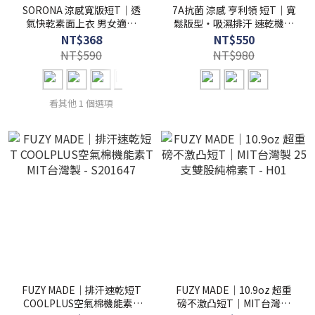
SORONA 涼感寬版短T｜透
7A抗菌 涼感 亨利領 短T｜寬
氣快乾素面上衣 男女適穿
鬆版型・吸濕排汗 速乾機能
S201719
上衣【FUZY】- S201717
NT$368
NT$550
NT$590
NT$980
看其他 1 個選項
FUZY MADE｜排汗速乾短T
FUZY MADE｜10.9oz 超重
COOLPLUS空氣棉機能素T
磅不激凸短T｜MIT台灣製