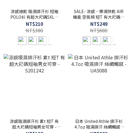
涼感速乾 吸濕排汗衫 短袖
SALE- 涼感、導濕快乾 AIR
POLO衫 有超大尺碼5XL【
機能 空氣棉 短T 有大尺碼至
FUZY 】- S201646
5XL 短袖素T 【 FUZY 】-
NT$210
NT$249
S201631
NT$380
NT$680
涼感吸濕排汗衫 素t 短T 有
日本 United Athle 排汗衫
超大尺碼短袖男女可穿 -
4.7oz 吸濕排汗 絲綢觸感 -
S201242
UA5088