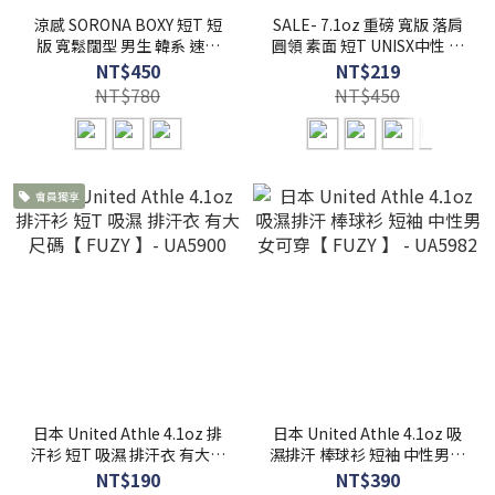
涼感 SORONA BOXY 短T 短
SALE- 7.1oz 重磅 寬版 落肩
版 寬鬆闊型 男生 韓系 速乾
圓領 素面 短T UNISX中性 男
吸濕 【 FUZY 】- S201691
女可穿 【 FUZY 】-
NT$450
NT$219
S201678
NT$780
NT$450
會員獨享
日本 United Athle 4.1oz 排
日本 United Athle 4.1oz 吸
汗衫 短T 吸濕 排汗衣 有大尺
濕排汗 棒球衫 短袖 中性男女
碼【 FUZY 】- UA5900
可穿【 FUZY 】 - UA5982
NT$190
NT$390