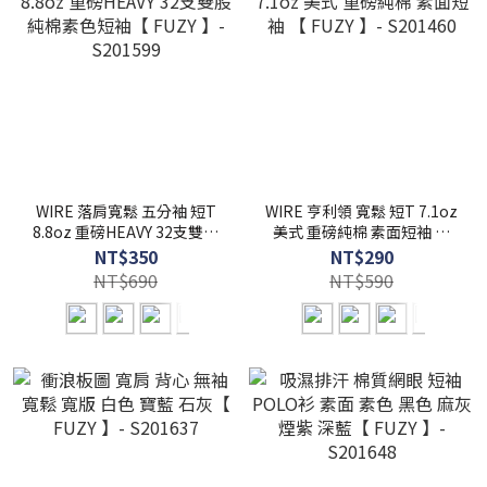
WIRE 落肩寬鬆 五分袖 短T
WIRE 亨利領 寬鬆 短T 7.1oz
8.8oz 重磅HEAVY 32支雙股
美式 重磅純棉 素面短袖 【
純棉素色短袖【 FUZY 】-
FUZY 】- S201460
NT$350
NT$290
S201599
NT$690
NT$590