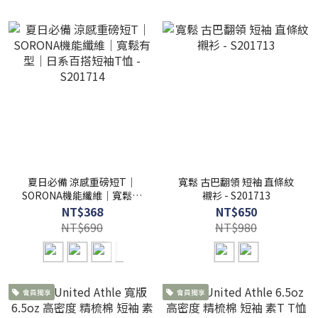
夏日必備 涼感重磅短T｜
寬鬆 古巴翻領 短袖 直條紋
SORONA機能纖維｜寬鬆有
襯衫 - S201713
型｜日系百搭短袖T恤 -
NT$368
NT$650
S201714
NT$690
NT$980
會員獨享
會員獨享