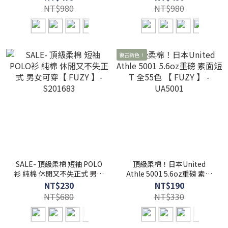
S201687
H2406
NT$980
NT$980
復古新色！
SALE- 頂級柔棉 短袖 POLO
頂級柔棉！日本United
衫 純棉 休閒又不失正式 男女
Athle 5001 5.6oz重磅 素面
可穿【 FUZY 】- S201683
短T 全55色 【 FUZY 】 -
NT$230
NT$190
UA5001
NT$680
NT$330