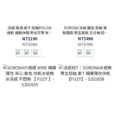
涼感 吸濕 排汗 短袖POLO衫
SORONA 涼感 圓弧 剪裁 寬
速乾 運動休閒 男女可穿 有超
鬆闊型 男生寬鬆 五分袖 短袖
大尺碼5XL【 FUZY 】-
素T【 FUZY 】- S201689
NT$190
NT$490
S201682
NT$380
NT$780