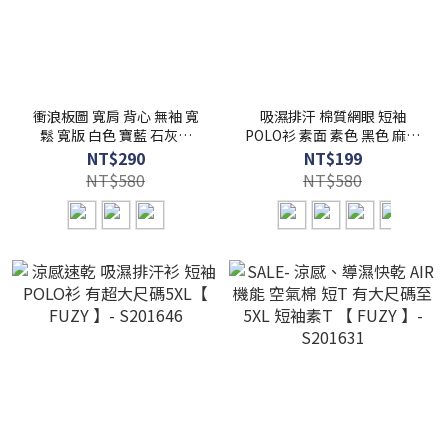
衝浪板圖 寬肩 背心 無袖 寬
吸濕排汗 棉質網眼 短袖
鬆 寬版 白色 寶藍 石灰【
POLO衫 素面 素色 黑色 麻灰
FUZY 】- S201637
煙紫 深藍【 FUZY 】-
NT$290
NT$199
S201648
NT$580
NT$580